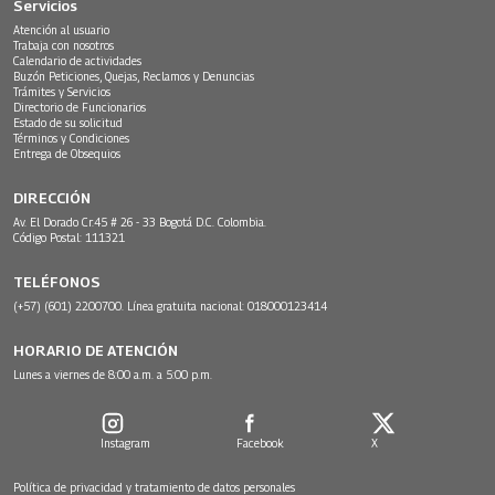
Servicios
Atención al usuario
Trabaja con nosotros
Calendario de actividades
Buzón Peticiones, Quejas, Reclamos y Denuncias
Trámites y Servicios
Directorio de Funcionarios
Estado de su solicitud
Términos y Condiciones
Entrega de Obsequios
DIRECCIÓN
Av. El Dorado Cr.45 # 26 - 33 Bogotá D.C. Colombia.
Código Postal: 111321
TELÉFONOS
(+57) (601) 2200700. Línea gratuita nacional: 018000123414
HORARIO DE ATENCIÓN
Lunes a viernes de 8:00 a.m. a 5:00 p.m.
Instagram
Facebook
X
Política de privacidad y tratamiento de datos personales