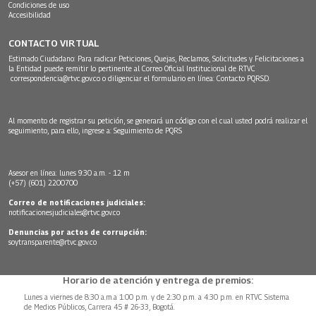
Condiciones de uso
Accesibilidad
CONTACTO VIRTUAL
Estimado Ciudadano: Para radicar Peticiones, Quejas, Reclamos, Solicitudes y Felicitaciones a
la Entidad puede remitir lo pertinente al Correo Oficial Institucional de RTVC
correspondencia@rtvc.gov.co
o diligenciar el formulario en línea:
Contacto PQRSD.
Al momento de registrar su petición, se generará un código con el cual usted podrá realizar el
seguimiento, para ello, ingrese a:
Seguimiento de PQRS
Asesor en línea: lunes 9:30 a.m. - 12 m
(+57) (601) 2200700
Correo de notificaciones judiciales:
notificacionesjudiciales@rtvc.gov.co
Denuncias por actos de corrupción:
soytransparente@rtvc.gov.co
Horario de atención y entrega de premios:
Lunes a viernes de 8:30 a.m.a 1:00 p.m. y de 2:30 p.m. a 4:30 p.m. en RTVC Sistema
de Medios Públicos, Carrera 45 # 26-33, Bogotá.