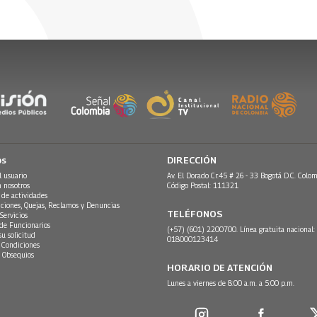
os
DIRECCIÓN
l usuario
Av. El Dorado Cr.45 # 26 - 33 Bogotá D.C. Colom
n nosotros
Código Postal: 111321
 de actividades
ciones, Quejas, Reclamos y Denuncias
TELÉFONOS
Servicios
 de Funcionarios
(+57) (601) 2200700. Línea gratuita nacional:
su solicitud
018000123414
 Condiciones
 Obsequios
HORARIO DE ATENCIÓN
Lunes a viernes de 8:00 a.m. a 5:00 p.m.