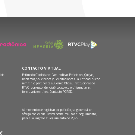
CONTACTO VIRTUAL
bia.
Estimado Ciudadano: Para radicar Peticiones, Quejas,
Reclamos, Solicitudes y Felicitaciones a la Entidad puede
remitir lo pertinente al Correo Oficial Institucional de
RTVC
correspondencia@rtvc.gov.co
o diligenciar el
formulario en línea:
Contacto PQRSD.
Al momento de registrar su petición, se generará un
código con el cual usted podrá realizar el seguimiento,
para ello, ingrese a:
Seguimiento de PQRS