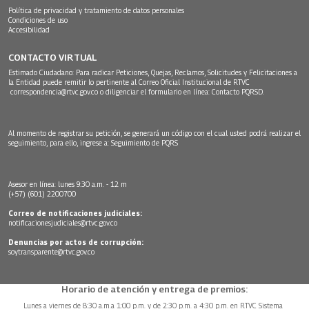
Política de privacidad y tratamiento de datos personales
Condiciones de uso
Accesibilidad
CONTACTO VIRTUAL
Estimado Ciudadano: Para radicar Peticiones, Quejas, Reclamos, Solicitudes y Felicitaciones a
la Entidad puede remitir lo pertinente al Correo Oficial Institucional de RTVC
correspondencia@rtvc.gov.co
o diligenciar el formulario en línea:
Contacto PQRSD.
Al momento de registrar su petición, se generará un código con el cual usted podrá realizar el
seguimiento, para ello, ingrese a:
Seguimiento de PQRS
Asesor en línea: lunes 9:30 a.m. - 12 m
(+57) (601) 2200700
Correo de notificaciones judiciales:
notificacionesjudiciales@rtvc.gov.co
Denuncias por actos de corrupción:
soytransparente@rtvc.gov.co
Horario de atención y entrega de premios:
Lunes a viernes de 8:30 a.m.a 1:00 p.m. y de 2:30 p.m. a 4:30 p.m. en RTVC Sistema