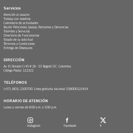
Servicios
Atención al usuario
Trabaja con nosotros
Calendario de actividades
Buzón Peticiones, Quejas, Reclamos y Denuncias
Trámites y Servicios
Directorio de Funcionarios
Estado de su solicitud
Términos y Condiciones
Entrega de Obsequios
DIRECCIÓN
Av. El Dorado Cr.45 # 26 - 33 Bogotá D.C. Colombia.
Código Postal: 111321
TELÉFONOS
(+57) (601) 2200700. Línea gratuita nacional: 018000123414
HORARIO DE ATENCIÓN
Lunes a viernes de 8:00 a.m. a 5:00 p.m.
Instagram
Facebook
X