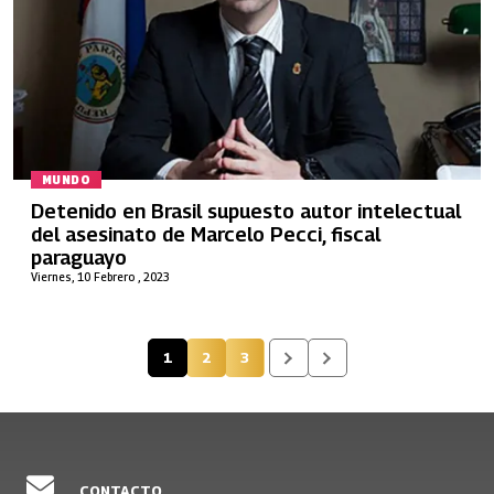
MUNDO
Detenido en Brasil supuesto autor intelectual
del asesinato de Marcelo Pecci, fiscal
paraguayo
Viernes, 10 Febrero , 2023
1
2
3
Página actual
Página
Página
CONTACTO