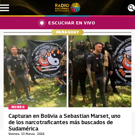
Pasar al contenido principal
ESCUCHAR EN VIVO
PARAGUAY
MUNDO
Capturan en Bolivia a Sebastian Marset, uno
de los narcotraficantes más buscados de
Sudamérica
Viernes, 13 Marzo , 2026