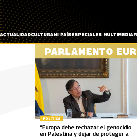
Pasar al contenido principal
ACTUALIDAD
CULTURA
MI PAÍS
ESPECIALES MULTIMEDIA
F
PARLAMENTO EU
POLÍTICA
“Europa debe rechazar el genocidio
en Palestina y dejar de proteger a