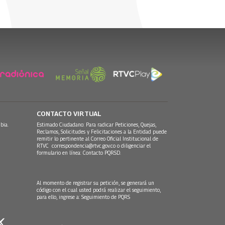
CONTACTO VIRTUAL
bia.
Estimado Ciudadano: Para radicar Peticiones, Quejas,
Reclamos, Solicitudes y Felicitaciones a la Entidad puede
remitir lo pertinente al Correo Oficial Institucional de
RTVC
correspondencia@rtvc.gov.co
o diligenciar el
formulario en línea:
Contacto PQRSD.
Al momento de registrar su petición, se generará un
código con el cual usted podrá realizar el seguimiento,
para ello, ingrese a:
Seguimiento de PQRS