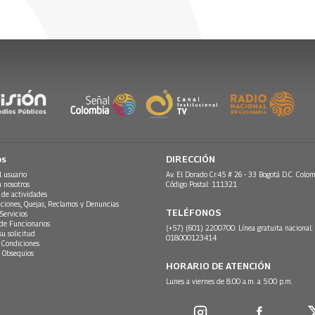
os
DIRECCIÓN
l usuario
Av. El Dorado Cr.45 # 26 - 33 Bogotá D.C. Colom
n nosotros
Código Postal: 111321
 de actividades
ciones, Quejas, Reclamos y Denuncias
TELÉFONOS
Servicios
 de Funcionarios
(+57) (601) 2200700. Línea gratuita nacional:
su solicitud
018000123414
 Condiciones
 Obsequios
HORARIO DE ATENCIÓN
Lunes a viernes de 8:00 a.m. a 5:00 p.m.