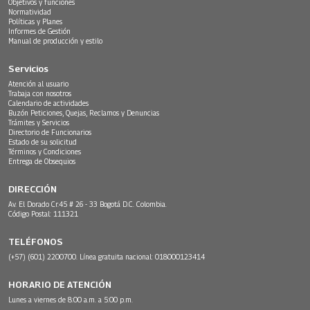
Objetivos y funciones
Normatividad
Políticas y Planes
Informes de Gestión
Manual de producción y estilo
Servicios
Atención al usuario
Trabaja con nosotros
Calendario de actividades
Buzón Peticiones, Quejas, Reclamos y Denuncias
Trámites y Servicios
Directorio de Funcionarios
Estado de su solicitud
Términos y Condiciones
Entrega de Obsequios
DIRECCIÓN
Av. El Dorado Cr.45 # 26 - 33 Bogotá D.C. Colombia.
Código Postal: 111321
TELÉFONOS
(+57) (601) 2200700. Línea gratuita nacional: 018000123414
HORARIO DE ATENCIÓN
Lunes a viernes de 8:00 a.m. a 5:00 p.m.