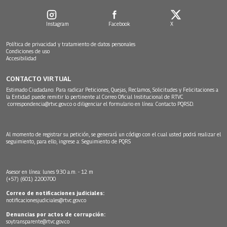
Instagram
Facebook
X
Política de privacidad y tratamiento de datos personales
Condiciones de uso
Accesibilidad
CONTACTO VIRTUAL
Estimado Ciudadano: Para radicar Peticiones, Quejas, Reclamos, Solicitudes y Felicitaciones a
la Entidad puede remitir lo pertinente al Correo Oficial Institucional de RTVC
correspondencia@rtvc.gov.co
o diligenciar el formulario en línea:
Contacto PQRSD.
Al momento de registrar su petición, se generará un código con el cual usted podrá realizar el
seguimiento, para ello, ingrese a:
Seguimiento de PQRS
Asesor en línea: lunes 9:30 a.m. - 12 m
(+57) (601) 2200700
Correo de notificaciones judiciales:
notificacionesjudiciales@rtvc.gov.co
Denuncias por actos de corrupción:
soytransparente@rtvc.gov.co