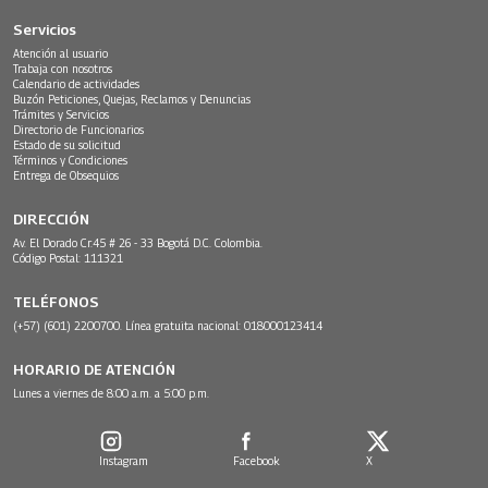
Servicios
Atención al usuario
Trabaja con nosotros
Calendario de actividades
Buzón Peticiones, Quejas, Reclamos y Denuncias
Trámites y Servicios
Directorio de Funcionarios
Estado de su solicitud
Términos y Condiciones
Entrega de Obsequios
DIRECCIÓN
Av. El Dorado Cr.45 # 26 - 33 Bogotá D.C. Colombia.
Código Postal: 111321
TELÉFONOS
(+57) (601) 2200700. Línea gratuita nacional: 018000123414
HORARIO DE ATENCIÓN
Lunes a viernes de 8:00 a.m. a 5:00 p.m.
Instagram
Facebook
X