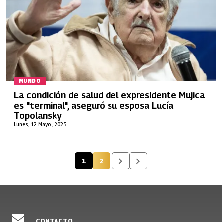
MUNDO
La condición de salud del expresidente Mujica
es "terminal", aseguró su esposa Lucía
Topolansky
Lunes, 12 Mayo , 2025
1
2
Página actual
Página
CONTACTO