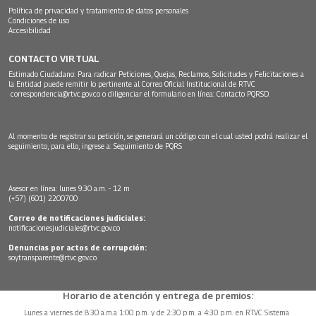
Política de privacidad y tratamiento de datos personales
Condiciones de uso
Accesibilidad
CONTACTO VIRTUAL
Estimado Ciudadano: Para radicar Peticiones, Quejas, Reclamos, Solicitudes y Felicitaciones a
la Entidad puede remitir lo pertinente al Correo Oficial Institucional de RTVC
correspondencia@rtvc.gov.co
o diligenciar el formulario en línea:
Contacto PQRSD.
Al momento de registrar su petición, se generará un código con el cual usted podrá realizar el
seguimiento, para ello, ingrese a:
Seguimiento de PQRS
Asesor en línea: lunes 9:30 a.m. - 12 m
(+57) (601) 2200700
Correo de notificaciones judiciales:
notificacionesjudiciales@rtvc.gov.co
Denuncias por actos de corrupción:
soytransparente@rtvc.gov.co
Horario de atención y entrega de premios:
Lunes a viernes de 8:30 a.m.a 1:00 p.m. y de 2:30 p.m. a 4:30 p.m. en RTVC Sistema