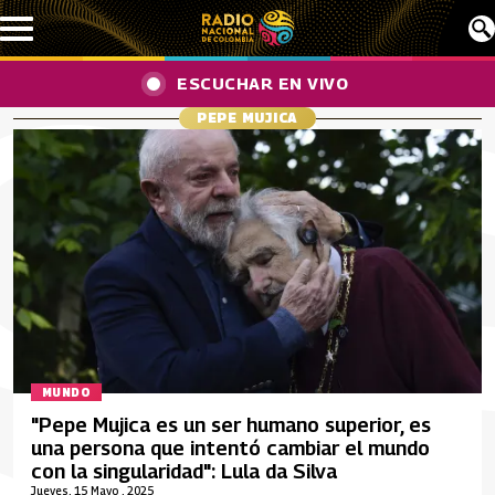
Pasar al contenido principal
ESCUCHAR EN VIVO
PEPE MUJICA
MUNDO
"Pepe Mujica es un ser humano superior, es
una persona que intentó cambiar el mundo
con la singularidad": Lula da Silva
Jueves, 15 Mayo , 2025