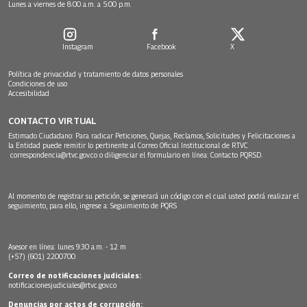
Lunes a viernes de 8:00 a.m. a 5:00 p.m.
Instagram
Facebook
X
Política de privacidad y tratamiento de datos personales
Condiciones de uso
Accesibilidad
CONTACTO VIRTUAL
Estimado Ciudadano: Para radicar Peticiones, Quejas, Reclamos, Solicitudes y Felicitaciones a
la Entidad puede remitir lo pertinente al Correo Oficial Institucional de RTVC
correspondencia@rtvc.gov.co
o diligenciar el formulario en línea:
Contacto PQRSD.
Al momento de registrar su petición, se generará un código con el cual usted podrá realizar el
seguimiento, para ello, ingrese a:
Seguimiento de PQRS
Asesor en línea: lunes 9:30 a.m. - 12 m
(+57) (601) 2200700
Correo de notificaciones judiciales:
notificacionesjudiciales@rtvc.gov.co
Denuncias por actos de corrupción: