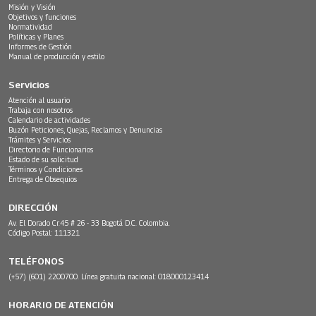
Misión y Visión
Objetivos y funciones
Normatividad
Políticas y Planes
Informes de Gestión
Manual de producción y estilo
Servicios
Atención al usuario
Trabaja con nosotros
Calendario de actividades
Buzón Peticiones, Quejas, Reclamos y Denuncias
Trámites y Servicios
Directorio de Funcionarios
Estado de su solicitud
Términos y Condiciones
Entrega de Obsequios
DIRECCIÓN
Av. El Dorado Cr.45 # 26 - 33 Bogotá D.C. Colombia.
Código Postal: 111321
TELÉFONOS
(+57) (601) 2200700. Línea gratuita nacional: 018000123414
HORARIO DE ATENCIÓN