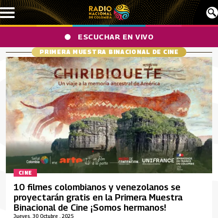
Pasar al contenido principal
ESCUCHAR EN VIVO
PRIMERA MUESTRA BINACIONAL DE CINE
CINE
10 filmes colombianos y venezolanos se
proyectarán gratis en la Primera Muestra
Binacional de Cine ¡Somos hermanos!
Jueves, 30 Octubre , 2025