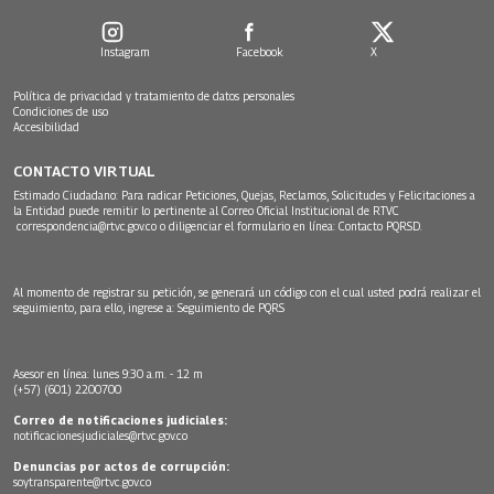
Instagram
Facebook
X
Política de privacidad y tratamiento de datos personales
Condiciones de uso
Accesibilidad
CONTACTO VIRTUAL
Estimado Ciudadano: Para radicar Peticiones, Quejas, Reclamos, Solicitudes y Felicitaciones a
la Entidad puede remitir lo pertinente al Correo Oficial Institucional de RTVC
correspondencia@rtvc.gov.co
o diligenciar el formulario en línea:
Contacto PQRSD.
Al momento de registrar su petición, se generará un código con el cual usted podrá realizar el
seguimiento, para ello, ingrese a:
Seguimiento de PQRS
Asesor en línea: lunes 9:30 a.m. - 12 m
(+57) (601) 2200700
Correo de notificaciones judiciales:
notificacionesjudiciales@rtvc.gov.co
Denuncias por actos de corrupción:
soytransparente@rtvc.gov.co