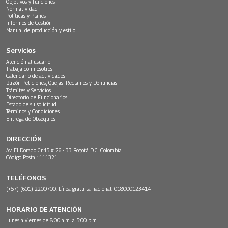
Objetivos y funciones
Normatividad
Políticas y Planes
Informes de Gestión
Manual de producción y estilo
Servicios
Atención al usuario
Trabaja con nosotros
Calendario de actividades
Buzón Peticiones, Quejas, Reclamos y Denuncias
Trámites y Servicios
Directorio de Funcionarios
Estado de su solicitud
Términos y Condiciones
Entrega de Obsequios
DIRECCIÓN
Av. El Dorado Cr.45 # 26 - 33 Bogotá D.C. Colombia.
Código Postal: 111321
TELÉFONOS
(+57) (601) 2200700. Línea gratuita nacional: 018000123414
HORARIO DE ATENCIÓN
Lunes a viernes de 8:00 a.m. a 5:00 p.m.