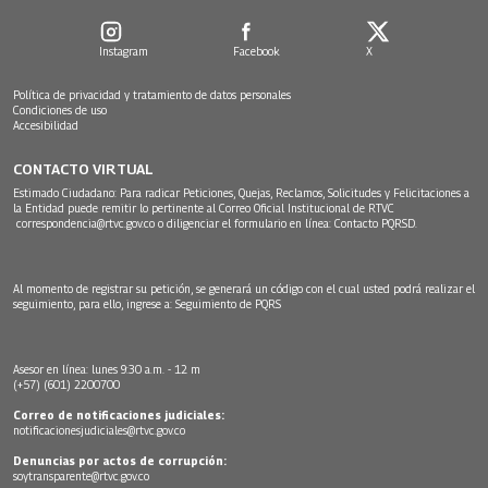
Instagram
Facebook
X
Política de privacidad y tratamiento de datos personales
Condiciones de uso
Accesibilidad
CONTACTO VIRTUAL
Estimado Ciudadano: Para radicar Peticiones, Quejas, Reclamos, Solicitudes y Felicitaciones a
la Entidad puede remitir lo pertinente al Correo Oficial Institucional de RTVC
correspondencia@rtvc.gov.co
o diligenciar el formulario en línea:
Contacto PQRSD.
Al momento de registrar su petición, se generará un código con el cual usted podrá realizar el
seguimiento, para ello, ingrese a:
Seguimiento de PQRS
Asesor en línea: lunes 9:30 a.m. - 12 m
(+57) (601) 2200700
Correo de notificaciones judiciales:
notificacionesjudiciales@rtvc.gov.co
Denuncias por actos de corrupción:
soytransparente@rtvc.gov.co