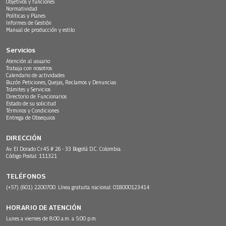
Objetivos y funciones
Normatividad
Políticas y Planes
Informes de Gestión
Manual de producción y estilo
Servicios
Atención al usuario
Trabaja con nosotros
Calendario de actividades
Buzón Peticiones, Quejas, Reclamos y Denuncias
Trámites y Servicios
Directorio de Funcionarios
Estado de su solicitud
Términos y Condiciones
Entrega de Obsequios
DIRECCIÓN
Av. El Dorado Cr.45 # 26 - 33 Bogotá D.C. Colombia.
Código Postal: 111321
TELÉFONOS
(+57) (601) 2200700. Línea gratuita nacional: 018000123414
HORARIO DE ATENCIÓN
Lunes a viernes de 8:00 a.m. a 5:00 p.m.