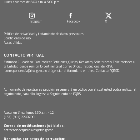
Lunes a viernes de 8:00 a.m. a 5:00 p.m.
Instagram
Facebook
X
Política de privacidad y tratamiento de datos personales
Condiciones de uso
Accesibilidad
CONTACTO VIRTUAL
Estimado Ciudadano: Para radicar Peticiones, Quejas, Reclamos, Solicitudes y Felicitaciones a
la Entidad puede remitir lo pertinente al Correo Oficial Institucional de RTVC
correspondencia@rtvc.gov.co
o diligenciar el formulario en línea:
Contacto PQRSD.
Al momento de registrar su petición, se generará un código con el cual usted podrá realizar el
seguimiento, para ello, ingrese a:
Seguimiento de PQRS
Asesor en línea: lunes 9:30 a.m. - 12 m
(+57) (601) 2200700
Correo de notificaciones judiciales:
notificacionesjudiciales@rtvc.gov.co
Denuncias por actos de corrupción: