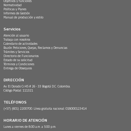
Objetivos y funciones
Normatividad
Políticas y Planes
Informes de Gestión
Manual de producción y estilo
Servicios
Atención al usuario
Trabaja con nosotros
Calendario de actividades
Buzón Peticiones, Quejas, Reclamos y Denuncias
Trámites y Servicios
Directorio de Funcionarios
Estado de su solicitud
Términos y Condiciones
Entrega de Obsequios
DIRECCIÓN
Av. El Dorado Cr.45 # 26 - 33 Bogotá D.C. Colombia.
Código Postal: 111321
TELÉFONOS
(+57) (601) 2200700. Línea gratuita nacional: 018000123414
HORARIO DE ATENCIÓN
Lunes a viernes de 8:00 a.m. a 5:00 p.m.