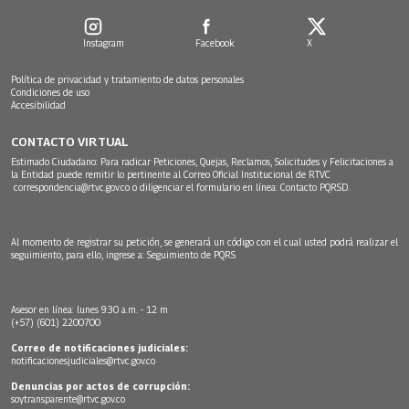
Instagram
Facebook
X
Política de privacidad y tratamiento de datos personales
Condiciones de uso
Accesibilidad
CONTACTO VIRTUAL
Estimado Ciudadano: Para radicar Peticiones, Quejas, Reclamos, Solicitudes y Felicitaciones a
la Entidad puede remitir lo pertinente al Correo Oficial Institucional de RTVC
correspondencia@rtvc.gov.co
o diligenciar el formulario en línea:
Contacto PQRSD.
Al momento de registrar su petición, se generará un código con el cual usted podrá realizar el
seguimiento, para ello, ingrese a:
Seguimiento de PQRS
Asesor en línea: lunes 9:30 a.m. - 12 m
(+57) (601) 2200700
Correo de notificaciones judiciales:
notificacionesjudiciales@rtvc.gov.co
Denuncias por actos de corrupción:
soytransparente@rtvc.gov.co