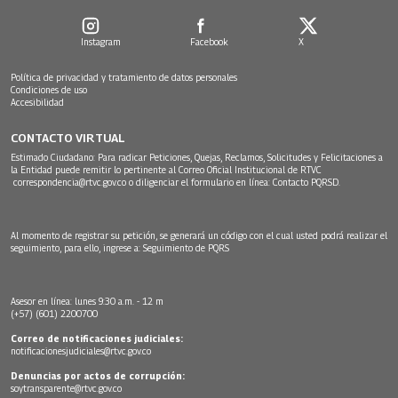
Instagram
Facebook
X
Política de privacidad y tratamiento de datos personales
Condiciones de uso
Accesibilidad
CONTACTO VIRTUAL
Estimado Ciudadano: Para radicar Peticiones, Quejas, Reclamos, Solicitudes y Felicitaciones a
la Entidad puede remitir lo pertinente al Correo Oficial Institucional de RTVC
correspondencia@rtvc.gov.co
o diligenciar el formulario en línea:
Contacto PQRSD.
Al momento de registrar su petición, se generará un código con el cual usted podrá realizar el
seguimiento, para ello, ingrese a:
Seguimiento de PQRS
Asesor en línea: lunes 9:30 a.m. - 12 m
(+57) (601) 2200700
Correo de notificaciones judiciales:
notificacionesjudiciales@rtvc.gov.co
Denuncias por actos de corrupción:
soytransparente@rtvc.gov.co