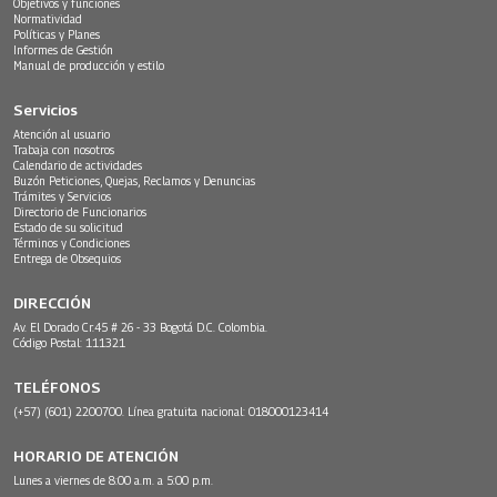
Objetivos y funciones
Normatividad
Políticas y Planes
Informes de Gestión
Manual de producción y estilo
Servicios
Atención al usuario
Trabaja con nosotros
Calendario de actividades
Buzón Peticiones, Quejas, Reclamos y Denuncias
Trámites y Servicios
Directorio de Funcionarios
Estado de su solicitud
Términos y Condiciones
Entrega de Obsequios
DIRECCIÓN
Av. El Dorado Cr.45 # 26 - 33 Bogotá D.C. Colombia.
Código Postal: 111321
TELÉFONOS
(+57) (601) 2200700. Línea gratuita nacional: 018000123414
HORARIO DE ATENCIÓN
Lunes a viernes de 8:00 a.m. a 5:00 p.m.