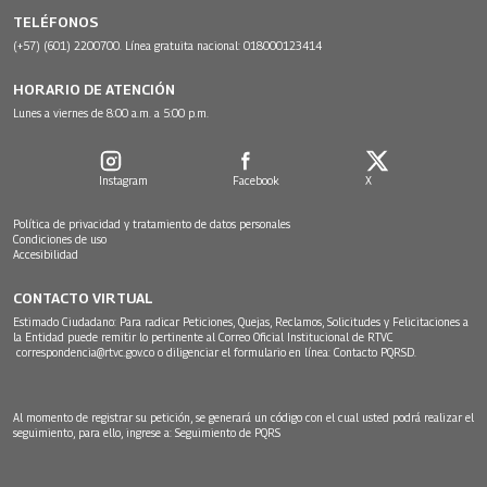
TELÉFONOS
(+57) (601) 2200700. Línea gratuita nacional: 018000123414
HORARIO DE ATENCIÓN
Lunes a viernes de 8:00 a.m. a 5:00 p.m.
Instagram
Facebook
X
Política de privacidad y tratamiento de datos personales
Condiciones de uso
Accesibilidad
CONTACTO VIRTUAL
Estimado Ciudadano: Para radicar Peticiones, Quejas, Reclamos, Solicitudes y Felicitaciones a
la Entidad puede remitir lo pertinente al Correo Oficial Institucional de RTVC
correspondencia@rtvc.gov.co
o diligenciar el formulario en línea:
Contacto PQRSD.
Al momento de registrar su petición, se generará un código con el cual usted podrá realizar el
seguimiento, para ello, ingrese a:
Seguimiento de PQRS