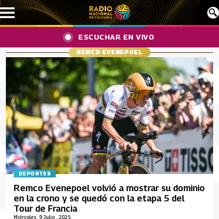
Pasar al contenido principal
ESCUCHAR EN VIVO
REMCO EVENEPOEL
DEPORTES
Remco Evenepoel volvió a mostrar su dominio
en la crono y se quedó con la etapa 5 del
Tour de Francia
Miércoles, 9 Julio , 2025