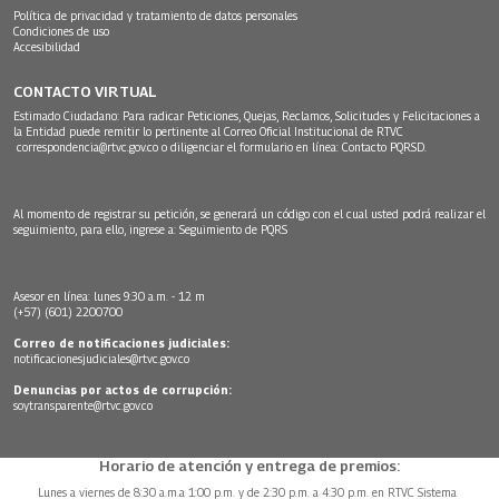
Política de privacidad y tratamiento de datos personales
Condiciones de uso
Accesibilidad
CONTACTO VIRTUAL
Estimado Ciudadano: Para radicar Peticiones, Quejas, Reclamos, Solicitudes y Felicitaciones a
la Entidad puede remitir lo pertinente al Correo Oficial Institucional de RTVC
correspondencia@rtvc.gov.co
o diligenciar el formulario en línea:
Contacto PQRSD.
Al momento de registrar su petición, se generará un código con el cual usted podrá realizar el
seguimiento, para ello, ingrese a:
Seguimiento de PQRS
Asesor en línea: lunes 9:30 a.m. - 12 m
(+57) (601) 2200700
Correo de notificaciones judiciales:
notificacionesjudiciales@rtvc.gov.co
Denuncias por actos de corrupción:
soytransparente@rtvc.gov.co
Horario de atención y entrega de premios:
Lunes a viernes de 8:30 a.m.a 1:00 p.m. y de 2:30 p.m. a 4:30 p.m. en RTVC Sistema