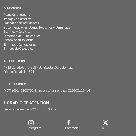
Servicios
Atención al usuario
Trabaja con nosotros
Calendario de actividades
Buzón Peticiones, Quejas, Reclamos y Denuncias
Trámites y Servicios
Directorio de Funcionarios
Estado de su solicitud
Términos y Condiciones
Entrega de Obsequios
DIRECCIÓN
Av. El Dorado Cr.45 # 26 - 33 Bogotá D.C. Colombia.
Código Postal: 111321
TELÉFONOS
(+57) (601) 2200700. Línea gratuita nacional: 018000123414
HORARIO DE ATENCIÓN
Lunes a viernes de 8:00 a.m. a 5:00 p.m.
Instagram
Facebook
X