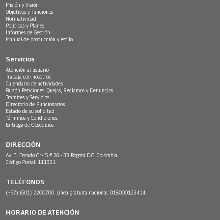
Misión y Visión
Objetivos y funciones
Normatividad
Políticas y Planes
Informes de Gestión
Manual de producción y estilo
Servicios
Atención al usuario
Trabaja con nosotros
Calendario de actividades
Buzón Peticiones, Quejas, Reclamos y Denuncias
Trámites y Servicios
Directorio de Funcionarios
Estado de su solicitud
Términos y Condiciones
Entrega de Obsequios
DIRECCIÓN
Av. El Dorado Cr.45 # 26 - 33 Bogotá D.C. Colombia.
Código Postal: 111321
TELÉFONOS
(+57) (601) 2200700. Línea gratuita nacional: 018000123414
HORARIO DE ATENCIÓN