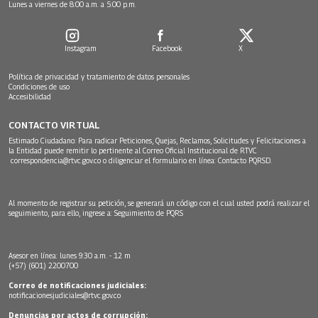
Lunes a viernes de 8:00 a.m. a 5:00 p.m.
Instagram
Facebook
X
Política de privacidad y tratamiento de datos personales
Condiciones de uso
Accesibilidad
CONTACTO VIRTUAL
Estimado Ciudadano: Para radicar Peticiones, Quejas, Reclamos, Solicitudes y Felicitaciones a
la Entidad puede remitir lo pertinente al Correo Oficial Institucional de RTVC
correspondencia@rtvc.gov.co
o diligenciar el formulario en línea:
Contacto PQRSD.
Al momento de registrar su petición, se generará un código con el cual usted podrá realizar el
seguimiento, para ello, ingrese a:
Seguimiento de PQRS
Asesor en línea: lunes 9:30 a.m. - 12 m
(+57) (601) 2200700
Correo de notificaciones judiciales:
notificacionesjudiciales@rtvc.gov.co
Denuncias por actos de corrupción: