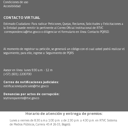
Condiciones de uso
Accesibilidad
CONTACTO VIRTUAL
Estimado Ciudadano: Para radicar Peticiones, Quejas, Reclamos, Solicitudes y Felicitaciones a
la Entidad puede remitir lo pertinente al Correo Oficial Institucional de RTVC
correspondencia@rtvc.gov.co
o diligenciar el formulario en línea:
Contacto PQRSD.
Al momento de registrar su petición, se generará un código con el cual usted podrá realizar el
seguimiento, para ello, ingrese a:
Seguimiento de PQRS
Asesor en línea: lunes 9:30 a.m. - 12 m
(+57) (601) 2200700
Correo de notificaciones judiciales:
notificacionesjudiciales@rtvc.gov.co
Denuncias por actos de corrupción:
soytransparente@rtvc.gov.co
Horario de atención y entrega de premios:
Lunes a viernes de 8:30 a.m.a 1:00 p.m. y de 2:30 p.m. a 4:30 p.m. en RTVC Sistema
de Medios Públicos, Carrera 45 # 26-33, Bogotá.