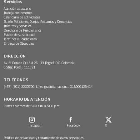
Servicios
Atención al usuario
Trabaja con nosotros
Calendario de actividades
Buzón Peticiones, Quejas, Reclamos y Denuncias
Trámites y Servicios
Directorio de Funcionarios
Estado de su solicitud
Términos y Condiciones
Entrega de Obsequios
DIRECCIÓN
Av. El Dorado Cr.45 # 26 - 33 Bogotá D.C. Colombia.
Código Postal: 111321
TELÉFONOS
(+57) (601) 2200700. Línea gratuita nacional: 018000123414
HORARIO DE ATENCIÓN
Lunes a viernes de 8:00 a.m. a 5:00 p.m.
Instagram
Facebook
X
Política de privacidad y tratamiento de datos personales