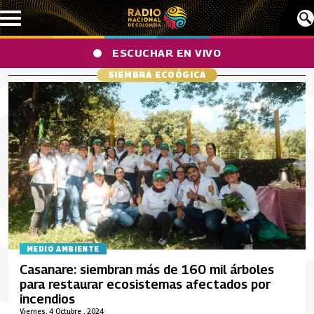
Pasar al contenido principal
ESCUCHAR EN VIVO
SIEMBRA ECOÓGICA
MEDIO AMBIENTE
Casanare: siembran más de 160 mil árboles
para restaurar ecosistemas afectados por
incendios
Viernes, 4 Octubre , 2024