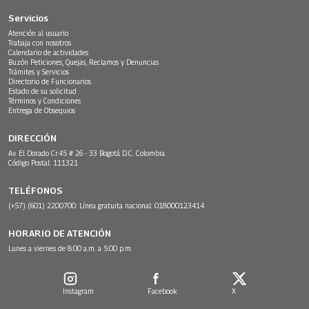
Servicios
Atención al usuario
Trabaja con nosotros
Calendario de actividades
Buzón Peticiones, Quejas, Reclamos y Denuncias
Trámites y Servicios
Directorio de Funcionarios
Estado de su solicitud
Términos y Condiciones
Entrega de Obsequios
DIRECCIÓN
Av. El Dorado Cr.45 # 26 - 33 Bogotá D.C. Colombia.
Código Postal: 111321
TELÉFONOS
(+57) (601) 2200700. Línea gratuita nacional: 018000123414
HORARIO DE ATENCIÓN
Lunes a viernes de 8:00 a.m. a 5:00 p.m.
Instagram
Facebook
X