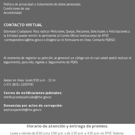
Política de privacidad y tratamiento de datos personales
Condiciones de uso
Accesibilidad
CONTACTO VIRTUAL
Estimado Ciudadano: Para radicar Peticiones, Quejas, Reclamos, Solicitudes y Felicitaciones a
la Entidad puede remitir lo pertinente al Correo Oficial Institucional de RTVC
correspondencia@rtvc.gov.co
o diligenciar el formulario en línea:
Contacto PQRSD.
Al momento de registrar su petición, se generará un código con el cual usted podrá realizar el
seguimiento, para ello, ingrese a:
Seguimiento de PQRS
Asesor en línea: lunes 9:30 a.m. - 12 m
(+57) (601) 2200700
Correo de notificaciones judiciales:
notificacionesjudiciales@rtvc.gov.co
Denuncias por actos de corrupción:
soytransparente@rtvc.gov.co
Horario de atención y entrega de premios:
Lunes a viernes de 8:30 a.m.a 1:00 p.m. y de 2:30 p.m. a 4:30 p.m. en RTVC Sistema