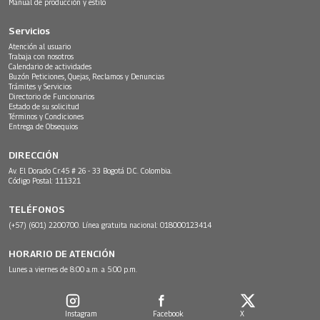
Manual de producción y estilo
Servicios
Atención al usuario
Trabaja con nosotros
Calendario de actividades
Buzón Peticiones, Quejas, Reclamos y Denuncias
Trámites y Servicios
Directorio de Funcionarios
Estado de su solicitud
Términos y Condiciones
Entrega de Obsequios
DIRECCIÓN
Av. El Dorado Cr.45 # 26 - 33 Bogotá D.C. Colombia.
Código Postal: 111321
TELÉFONOS
(+57) (601) 2200700. Línea gratuita nacional: 018000123414
HORARIO DE ATENCIÓN
Lunes a viernes de 8:00 a.m. a 5:00 p.m.
Instagram
Facebook
X