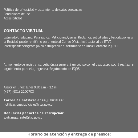
Política de privacidad y tratamiento de datos personales
Condiciones de uso
Accesibilidad
CONTACTO VIRTUAL
Estimado Ciudadano: Para radicar Peticiones, Quejas, Reclamos, Solicitudes y Felicitaciones a
la Entidad puede remitir lo pertinente al Correo Oficial Institucional de RTVC
correspondencia@rtvc.gov.co
o diligenciar el formulario en línea:
Contacto PQRSD.
Al momento de registrar su petición, se generará un código con el cual usted podrá realizar el
seguimiento, para ello, ingrese a:
Seguimiento de PQRS
Asesor en línea: lunes 9:30 a.m. - 12 m
(+57) (601) 2200700
Correo de notificaciones judiciales:
notificacionesjudiciales@rtvc.gov.co
Denuncias por actos de corrupción:
soytransparente@rtvc.gov.co
Horario de atención y entrega de premios: