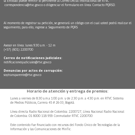
la Entidad puede remitir lo pertinente al Correo Oficial Institucional de RTVC
correspondencia@rtvc.gov.co
o diligenciar el formulario en línea:
Contacto PQRSD.
Al momento de registrar su petición, se generará un código con el cual usted podrá realizar el
seguimiento, para ello, ingrese a:
Seguimiento de PQRS
Asesor en línea: lunes 9:30 a.m. - 12 m
(+57) (601) 2200700
Correo de notificaciones judiciales:
notificacionesjudiciales@rtvc.gov.co
Denuncias por actos de corrupción:
soytransparente@rtvc.gov.co
Horario de atención y entrega de premios:
Lunes a viernes de 8:30 a.m.a 1:00 p.m. y de 2:30 p.m. a 4:30 p.m. en RTVC Sistema
de Medios Públicos, Carrera 45 # 26-33, Bogotá.
Línea directa Radio Nacional de Colombia: 2200727, Línea Nacional Radio Nacional
de Colombia: 01 8000 118 959. Conmutador RTVC 2200700
Este contenido fue financiado con recursos del Fondo Único de Tecnologías de la
Información y las Comunicaciones de MinTic.