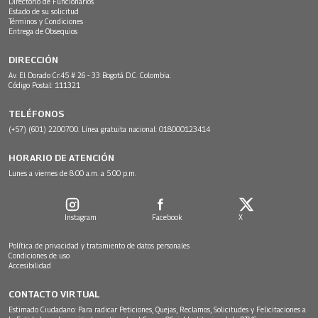
Directorio de Funcionarios
Estado de su solicitud
Términos y Condiciones
Entrega de Obsequios
DIRECCIÓN
Av. El Dorado Cr.45 # 26 - 33 Bogotá D.C. Colombia.
Código Postal: 111321
TELÉFONOS
(+57) (601) 2200700. Línea gratuita nacional: 018000123414
HORARIO DE ATENCIÓN
Lunes a viernes de 8:00 a.m. a 5:00 p.m.
Instagram
Facebook
X
Política de privacidad y tratamiento de datos personales
Condiciones de uso
Accesibilidad
CONTACTO VIRTUAL
Estimado Ciudadano: Para radicar Peticiones, Quejas, Reclamos, Solicitudes y Felicitaciones a