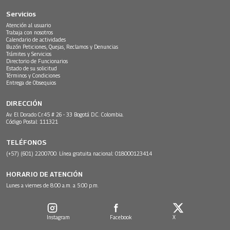
Servicios
Atención al usuario
Trabaja con nosotros
Calendario de actividades
Buzón Peticiones, Quejas, Reclamos y Denuncias
Trámites y Servicios
Directorio de Funcionarios
Estado de su solicitud
Términos y Condiciones
Entrega de Obsequios
DIRECCIÓN
Av. El Dorado Cr.45 # 26 - 33 Bogotá D.C. Colombia.
Código Postal: 111321
TELÉFONOS
(+57) (601) 2200700. Línea gratuita nacional: 018000123414
HORARIO DE ATENCIÓN
Lunes a viernes de 8:00 a.m. a 5:00 p.m.
Instagram
Facebook
X