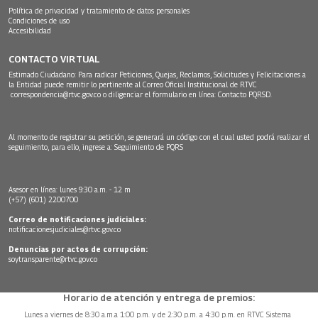
Política de privacidad y tratamiento de datos personales
Condiciones de uso
Accesibilidad
CONTACTO VIRTUAL
Estimado Ciudadano: Para radicar Peticiones, Quejas, Reclamos, Solicitudes y Felicitaciones a
la Entidad puede remitir lo pertinente al Correo Oficial Institucional de RTVC
correspondencia@rtvc.gov.co
o diligenciar el formulario en línea:
Contacto PQRSD.
Al momento de registrar su petición, se generará un código con el cual usted podrá realizar el
seguimiento, para ello, ingrese a:
Seguimiento de PQRS
Asesor en línea: lunes 9:30 a.m. - 12 m
(+57) (601) 2200700
Correo de notificaciones judiciales:
notificacionesjudiciales@rtvc.gov.co
Denuncias por actos de corrupción:
soytransparente@rtvc.gov.co
Horario de atención y entrega de premios:
Lunes a viernes de 8:30 a.m.a 1:00 p.m. y de 2:30 p.m. a 4:30 p.m. en RTVC Sistema