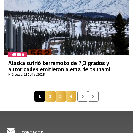
MUNDO
Alaska sufrió terremoto de 7,3 grados y
autoridades emitieron alerta de tsunami
Miércoles, 16 Julio , 2025
1
2
3
4
Página actual
Página
Página
Página
CONTACTO