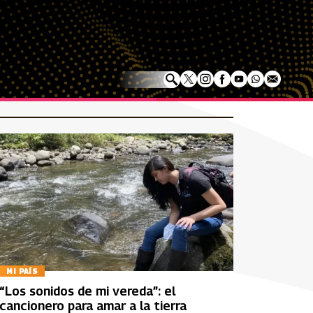
MI PAÍS
“Los sonidos de mi vereda”: el
cancionero para amar a la tierra