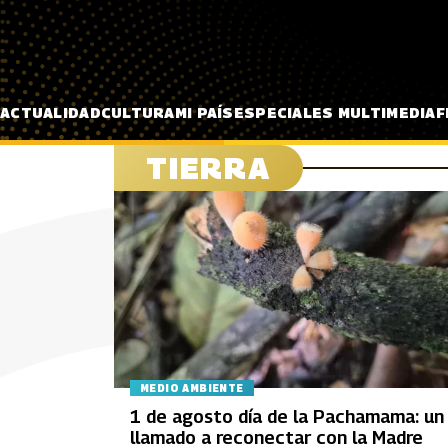
Pasar al contenido principal
ACTUALIDAD
CULTURA
MI PAÍS
ESPECIALES MULTIMEDIA
F
TIERRA
MEDIO AMBIENTE
1 de agosto día de la Pachamama: un
llamado a reconectar con la Madre