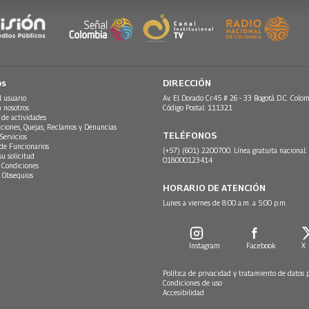
os
DIRECCIÓN
l usuario
Av. El Dorado Cr.45 # 26 - 33 Bogotá D.C. Colom
n nosotros
Código Postal: 111321
 de actividades
ciones, Quejas, Reclamos y Denuncias
TELÉFONOS
Servicios
 de Funcionarios
(+57) (601) 2200700. Línea gratuita nacional:
su solicitud
018000123414
 Condiciones
 Obsequios
HORARIO DE ATENCIÓN
Lunes a viernes de 8:00 a.m. a 5:00 p.m.
Instagram
Facebook
X
Política de privacidad y tratamiento de datos 
Condiciones de uso
Accesibilidad