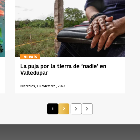
MI PAÍS
La puja por la tierra de ‘nadie’ en
Valledupar
Miércoles, 1 Noviembre , 2023
1
2
Página actual
Página