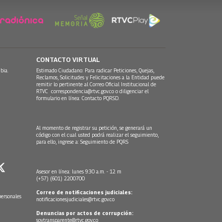
CONTACTO VIRTUAL
bia.
Estimado Ciudadano: Para radicar Peticiones, Quejas,
Reclamos, Solicitudes y Felicitaciones a la Entidad puede
remitir lo pertinente al Correo Oficial Institucional de
RTVC
correspondencia@rtvc.gov.co
o diligenciar el
formulario en línea:
Contacto PQRSD.
Al momento de registrar su petición, se generará un
código con el cual usted podrá realizar el seguimiento,
para ello, ingrese a:
Seguimiento de PQRS
Asesor en línea: lunes 9:30 a.m. - 12 m
(+57) (601) 2200700
Correo de notificaciones judiciales:
personales
notificacionesjudiciales@rtvc.gov.co
Denuncias por actos de corrupción:
soytransparente@rtvc.gov.co