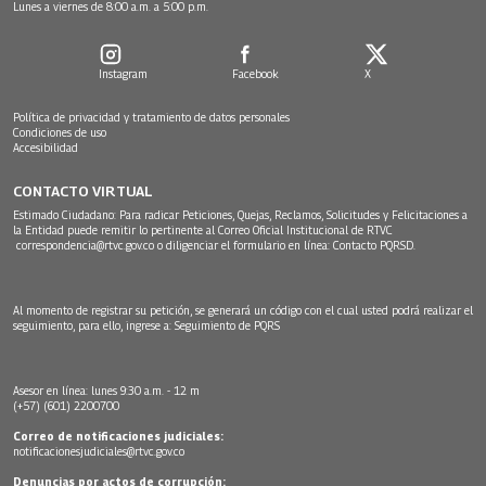
Lunes a viernes de 8:00 a.m. a 5:00 p.m.
Instagram
Facebook
X
Política de privacidad y tratamiento de datos personales
Condiciones de uso
Accesibilidad
CONTACTO VIRTUAL
Estimado Ciudadano: Para radicar Peticiones, Quejas, Reclamos, Solicitudes y Felicitaciones a
la Entidad puede remitir lo pertinente al Correo Oficial Institucional de RTVC
correspondencia@rtvc.gov.co
o diligenciar el formulario en línea:
Contacto PQRSD.
Al momento de registrar su petición, se generará un código con el cual usted podrá realizar el
seguimiento, para ello, ingrese a:
Seguimiento de PQRS
Asesor en línea: lunes 9:30 a.m. - 12 m
(+57) (601) 2200700
Correo de notificaciones judiciales:
notificacionesjudiciales@rtvc.gov.co
Denuncias por actos de corrupción: