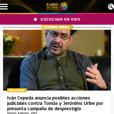
Pasar al contenido principal
ESCUCHAR EN VIVO
TOMAS URIBE
POLÍTICA
Iván Cepeda anuncia posibles acciones
judiciales contra Tomás y Jerónimo Uribe por
presunta campaña de desprestigio
Viernes, 8 Agosto , 2025