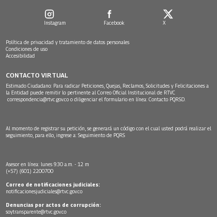
Instagram
Facebook
X
Política de privacidad y tratamiento de datos personales
Condiciones de uso
Accesibilidad
CONTACTO VIRTUAL
Estimado Ciudadano: Para radicar Peticiones, Quejas, Reclamos, Solicitudes y Felicitaciones a
la Entidad puede remitir lo pertinente al Correo Oficial Institucional de RTVC
correspondencia@rtvc.gov.co
o diligenciar el formulario en línea:
Contacto PQRSD.
Al momento de registrar su petición, se generará un código con el cual usted podrá realizar el
seguimiento, para ello, ingrese a:
Seguimiento de PQRS
Asesor en línea: lunes 9:30 a.m. - 12 m
(+57) (601) 2200700
Correo de notificaciones judiciales:
notificacionesjudiciales@rtvc.gov.co
Denuncias por actos de corrupción:
soytransparente@rtvc.gov.co