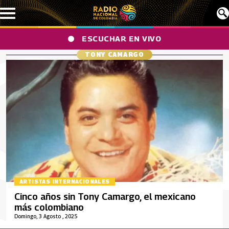
Pasar al contenido principal
ESCUCHAR EN VIVO
TONY CAMARGO
ARTISTAS INTERNACIONALES
Cinco años sin Tony Camargo, el mexicano
más colombiano
Domingo, 3 Agosto , 2025