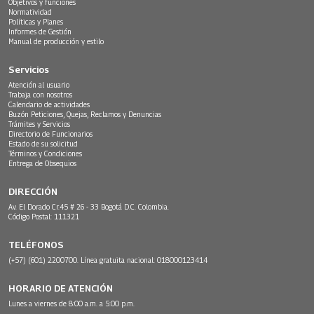
Objetivos y funciones
Normatividad
Políticas y Planes
Informes de Gestión
Manual de producción y estilo
Servicios
Atención al usuario
Trabaja con nosotros
Calendario de actividades
Buzón Peticiones, Quejas, Reclamos y Denuncias
Trámites y Servicios
Directorio de Funcionarios
Estado de su solicitud
Términos y Condiciones
Entrega de Obsequios
DIRECCIÓN
Av. El Dorado Cr.45 # 26 - 33 Bogotá D.C. Colombia.
Código Postal: 111321
TELÉFONOS
(+57) (601) 2200700. Línea gratuita nacional: 018000123414
HORARIO DE ATENCIÓN
Lunes a viernes de 8:00 a.m. a 5:00 p.m.