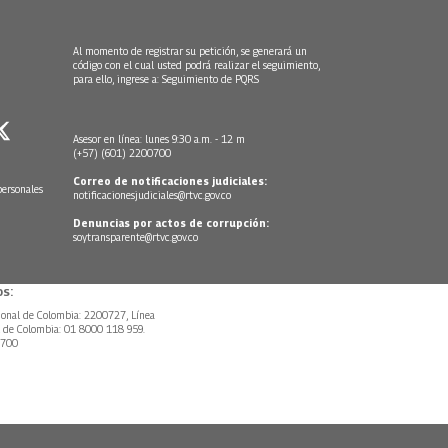
Al momento de registrar su petición, se generará un
código con el cual usted podrá realizar el seguimiento,
para ello, ingrese a:
Seguimiento de PQRS
Asesor en línea: lunes 9:30 a.m. - 12 m
(+57) (601) 2200700
Correo de notificaciones judiciales:
personales
notificacionesjudiciales@rtvc.gov.co
Denuncias por actos de corrupción:
soytransparente@rtvc.gov.co
s:
ional de Colombia: 2200727, Línea
l de Colombia: 01 8000 118 959.
0700