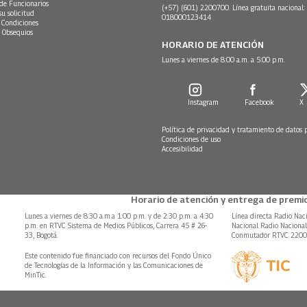
 de Funcionarios
(+57) (601) 2200700. Línea gratuita nacional:
su solicitud
018000123414
 Condiciones
 Obsequios
HORARIO DE ATENCIÓN
Lunes a viernes de 8:00 a.m. a 5:00 p.m.
Instagram
Facebook
X
Política de privacidad y tratamiento de datos 
Condiciones de uso
Accesibilidad
Horario de atención y entrega de premio
Lunes a viernes de 8:30 a.m.a 1:00 p.m. y de 2:30 p.m. a 4:30
Línea directa Radio Nac
p.m. en RTVC Sistema de Medios Públicos, Carrera 45 # 26-
Nacional Radio Naciona
33, Bogotá.
Conmutador RTVC 220
Este contenido fue financiado con recursos del Fondo Único
de Tecnologías de la Información y las Comunicaciones de
MinTic.