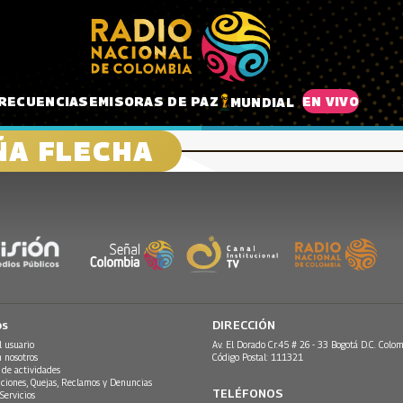
RECUENCIAS
EMISORAS DE PAZ
EN VIVO
MUNDIAL
ÑA FLECHA
os
DIRECCIÓN
l usuario
Av. El Dorado Cr.45 # 26 - 33 Bogotá D.C. Colom
n nosotros
Código Postal: 111321
 de actividades
ciones, Quejas, Reclamos y Denuncias
TELÉFONOS
Servicios