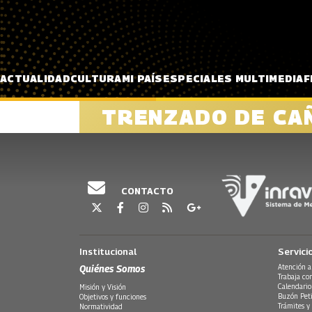
Pasar al contenido principal
ACTUALIDAD
CULTURA
MI PAÍS
ESPECIALES MULTIMEDIA
F
TRENZADO DE CA
CONTACTO
Institucional
Servici
Quiénes Somos
Atención a
Trabaja co
Calendario
Misión y Visión
Buzón Peti
Objetivos y funciones
Trámites y 
Normatividad