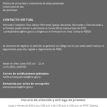
Política de privacidad y tratamiento de datos personales
Condiciones de uso
Accesibilidad
CONTACTO VIRTUAL
Estimado Ciudadano: Para radicar Peticiones, Quejas, Reclamos, Solicitudes y Felicitaciones a
la Entidad puede remitir lo pertinente al Correo Oficial Institucional de RTVC
correspondencia@rtvc.gov.co
o diligenciar el formulario en línea:
Contacto PQRSD.
Al momento de registrar su petición, se generará un código con el cual usted podrá realizar el
seguimiento, para ello, ingrese a:
Seguimiento de PQRS
Asesor en línea: lunes 9:30 a.m. - 12 m
(+57) (601) 2200700
Correo de notificaciones judiciales:
notificacionesjudiciales@rtvc.gov.co
Denuncias por actos de corrupción:
soytransparente@rtvc.gov.co
Horario de atención y entrega de premios:
Lunes a viernes de 8:30 a.m.a 1:00 p.m. y de 2:30 p.m. a 4:30 p.m. en RTVC Sistema