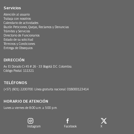
Servicios
Atención al usuario
Trabaja con nosotros
Calendario de actividades
Buzón Peticiones, Quejas, Reclamos y Denuncias
Trámites y Servicios
Directorio de Funcionarios
Estado de su solicitud
Términos y Condiciones
Entrega de Obsequios
DIRECCIÓN
Av. El Dorado Cr.45 # 26 - 33 Bogotá D.C. Colombia.
Código Postal: 111321
TELÉFONOS
(+57) (601) 2200700. Línea gratuita nacional: 018000123414
HORARIO DE ATENCIÓN
Lunes a viernes de 8:00 a.m. a 5:00 p.m.
Instagram
Facebook
X