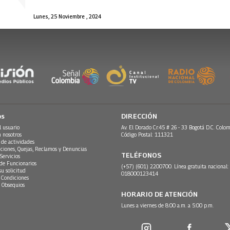
Lunes, 25 Noviembre , 2024
os
DIRECCIÓN
l usuario
Av. El Dorado Cr.45 # 26 - 33 Bogotá D.C. Colom
n nosotros
Código Postal: 111321
 de actividades
ciones, Quejas, Reclamos y Denuncias
TELÉFONOS
Servicios
 de Funcionarios
(+57) (601) 2200700. Línea gratuita nacional:
su solicitud
018000123414
 Condiciones
 Obsequios
HORARIO DE ATENCIÓN
Lunes a viernes de 8:00 a.m. a 5:00 p.m.