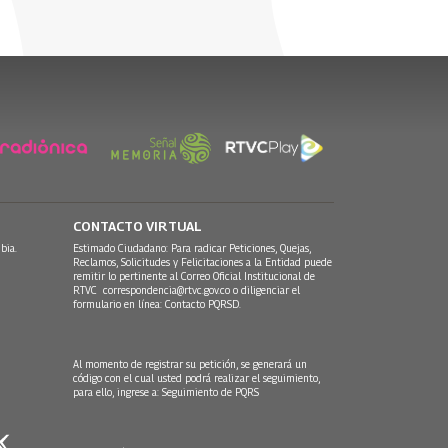
CONTACTO VIRTUAL
bia.
Estimado Ciudadano: Para radicar Peticiones, Quejas,
Reclamos, Solicitudes y Felicitaciones a la Entidad puede
remitir lo pertinente al Correo Oficial Institucional de
RTVC
correspondencia@rtvc.gov.co
o diligenciar el
formulario en línea:
Contacto PQRSD.
Al momento de registrar su petición, se generará un
código con el cual usted podrá realizar el seguimiento,
para ello, ingrese a:
Seguimiento de PQRS