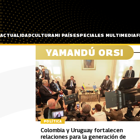
Pasar al contenido principal
ACTUALIDAD
CULTURA
MI PAÍS
ESPECIALES MULTIMEDIA
F
YAMANDÚ ORSI
POLÍTICA
Colombia y Uruguay fortalecen
relaciones para la generación de