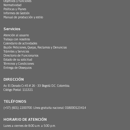
Objetivos y funciones
Normatividad
Políticas y Planes
Informes de Gestión
Manual de producción y estilo
Servicios
Atención al usuario
Trabaja con nosotros
Calendario de actividades
Buzón Peticiones, Quejas, Reclamos y Denuncias
Trámites y Servicios
Directorio de Funcionarios
Estado de su solicitud
Términos y Condiciones
Entrega de Obsequios
DIRECCIÓN
Av. El Dorado Cr.45 # 26 - 33 Bogotá D.C. Colombia.
Código Postal: 111321
TELÉFONOS
(+57) (601) 2200700. Línea gratuita nacional: 018000123414
HORARIO DE ATENCIÓN
Lunes a viernes de 8:00 a.m. a 5:00 p.m.