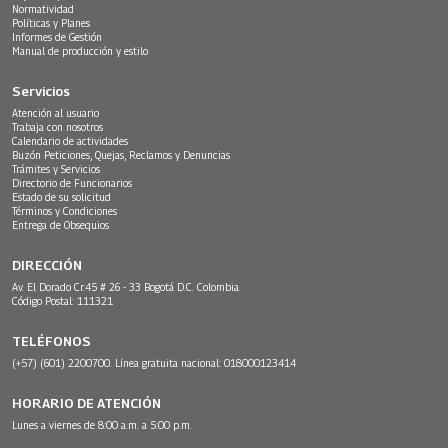
Normatividad
Políticas y Planes
Informes de Gestión
Manual de producción y estilo
Servicios
Atención al usuario
Trabaja con nosotros
Calendario de actividades
Buzón Peticiones, Quejas, Reclamos y Denuncias
Trámites y Servicios
Directorio de Funcionarios
Estado de su solicitud
Términos y Condiciones
Entrega de Obsequios
DIRECCIÓN
Av. El Dorado Cr.45 # 26 - 33 Bogotá D.C. Colombia.
Código Postal: 111321
TELÉFONOS
(+57) (601) 2200700. Línea gratuita nacional: 018000123414
HORARIO DE ATENCIÓN
Lunes a viernes de 8:00 a.m. a 5:00 p.m.