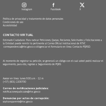
Instagram
Facebook
X
Política de privacidad y tratamiento de datos personales
Condiciones de uso
Accesibilidad
CONTACTO VIRTUAL
Estimado Ciudadano: Para radicar Peticiones, Quejas, Reclamos, Solicitudes y Felicitaciones a
la Entidad puede remitir lo pertinente al Correo Oficial Institucional de RTVC
correspondencia@rtvc.gov.co
o diligenciar el formulario en línea:
Contacto PQRSD.
Al momento de registrar su petición, se generará un código con el cual usted podrá realizar el
seguimiento, para ello, ingrese a:
Seguimiento de PQRS
Asesor en línea: lunes 9:30 a.m. - 12 m
(+57) (601) 2200700
Correo de notificaciones judiciales:
notificacionesjudiciales@rtvc.gov.co
Denuncias por actos de corrupción:
soytransparente@rtvc.gov.co