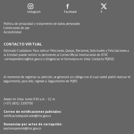
Instagram
Facebook
X
Política de privacidad y tratamiento de datos personales
Condiciones de uso
Accesibilidad
CONTACTO VIRTUAL
Estimado Ciudadano: Para radicar Peticiones, Quejas, Reclamos, Solicitudes y Felicitaciones a
la Entidad puede remitir lo pertinente al Correo Oficial Institucional de RTVC
correspondencia@rtvc.gov.co
o diligenciar el formulario en línea:
Contacto PQRSD.
Al momento de registrar su petición, se generará un código con el cual usted podrá realizar el
seguimiento, para ello, ingrese a:
Seguimiento de PQRS
Asesor en línea: lunes 9:30 a.m. - 12 m
(+57) (601) 2200700
Correo de notificaciones judiciales:
notificacionesjudiciales@rtvc.gov.co
Denuncias por actos de corrupción:
soytransparente@rtvc.gov.co