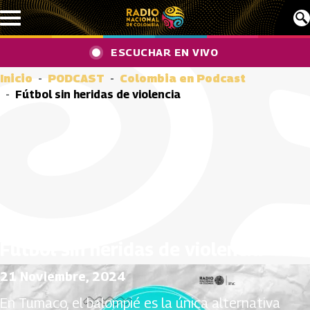
Pasar al contenido principal
ESCUCHAR EN VIVO
Inicio
PODCAST
Colombia en Podcast
Fútbol sin heridas de violencia
Fútbol sin heridas de violencia
21 Noviembre, 2024
En Tumaco, el balompié es la única alternativa