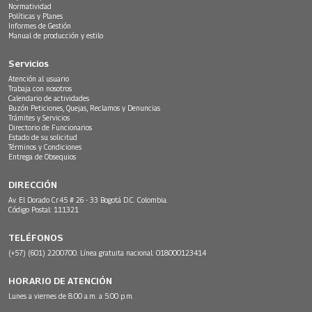
Normatividad
Políticas y Planes
Informes de Gestión
Manual de producción y estilo
Servicios
Atención al usuario
Trabaja con nosotros
Calendario de actividades
Buzón Peticiones, Quejas, Reclamos y Denuncias
Trámites y Servicios
Directorio de Funcionarios
Estado de su solicitud
Términos y Condiciones
Entrega de Obsequios
DIRECCIÓN
Av. El Dorado Cr.45 # 26 - 33 Bogotá D.C. Colombia.
Código Postal: 111321
TELÉFONOS
(+57) (601) 2200700. Línea gratuita nacional: 018000123414
HORARIO DE ATENCIÓN
Lunes a viernes de 8:00 a.m. a 5:00 p.m.