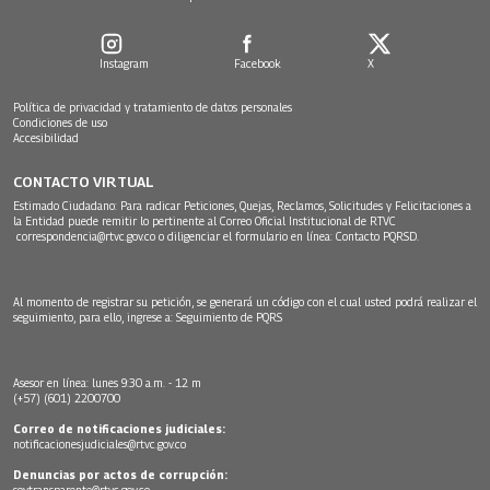
Instagram
Facebook
X
Política de privacidad y tratamiento de datos personales
Condiciones de uso
Accesibilidad
CONTACTO VIRTUAL
Estimado Ciudadano: Para radicar Peticiones, Quejas, Reclamos, Solicitudes y Felicitaciones a
la Entidad puede remitir lo pertinente al Correo Oficial Institucional de RTVC
correspondencia@rtvc.gov.co
o diligenciar el formulario en línea:
Contacto PQRSD.
Al momento de registrar su petición, se generará un código con el cual usted podrá realizar el
seguimiento, para ello, ingrese a:
Seguimiento de PQRS
Asesor en línea: lunes 9:30 a.m. - 12 m
(+57) (601) 2200700
Correo de notificaciones judiciales:
notificacionesjudiciales@rtvc.gov.co
Denuncias por actos de corrupción:
soytransparente@rtvc.gov.co