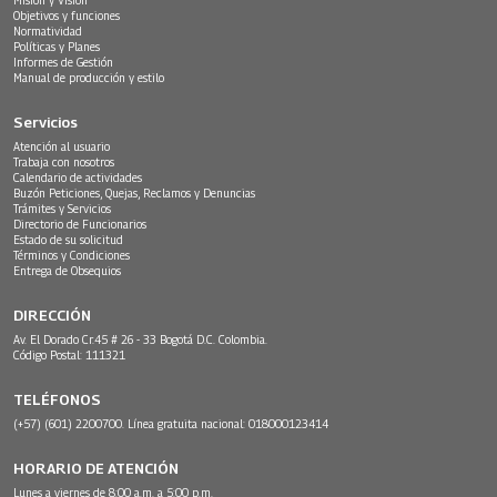
Objetivos y funciones
Normatividad
Políticas y Planes
Informes de Gestión
Manual de producción y estilo
Servicios
Atención al usuario
Trabaja con nosotros
Calendario de actividades
Buzón Peticiones, Quejas, Reclamos y Denuncias
Trámites y Servicios
Directorio de Funcionarios
Estado de su solicitud
Términos y Condiciones
Entrega de Obsequios
DIRECCIÓN
Av. El Dorado Cr.45 # 26 - 33 Bogotá D.C. Colombia.
Código Postal: 111321
TELÉFONOS
(+57) (601) 2200700. Línea gratuita nacional: 018000123414
HORARIO DE ATENCIÓN
Lunes a viernes de 8:00 a.m. a 5:00 p.m.