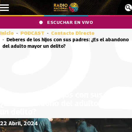
Pasar al contenido principal
ESCUCHAR EN VIVO
Inicio
PODCAST
Contacto Directo
Deberes de los hijos con sus padres: ¿Es el abandono
del adulto mayor un delito?
Deberes de los hijos con sus padres:
¿Es el abandono del adulto mayor
un delito?
22 Abril, 2024