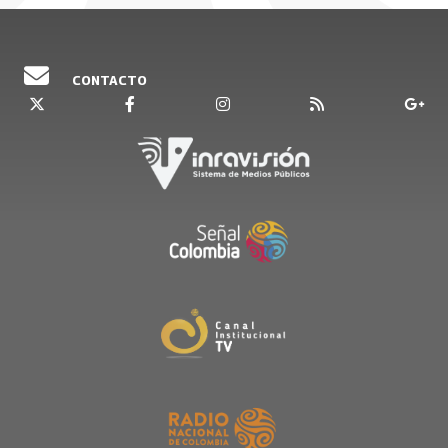
con sus padres, con los expertos José Ángel
Fonseca, abogado especialista en Derecho de
Familia de la Universidad Externado de
CONTACTO
Colombia; y con Andres Castro García, abogado,
docente de la facultad de medicina de la
Pontificia Universidad Javeriana y secretario
general del Hospital Universitario San Ignacio.
Más allá del enfoque jurídico, también fueron
revisadas aristas como salud mental del adulto
mayor y también del cuidador. Para ello
conversamos con Lina Maria Gómez Moya,
psicóloga con experiencia en desarrollo,
aplicación y ejecución de programas de
intervención en estimulación y rehabilitación
cognitiva y psicoeducación orientados a la
población adulto mayor, líder de la línea de