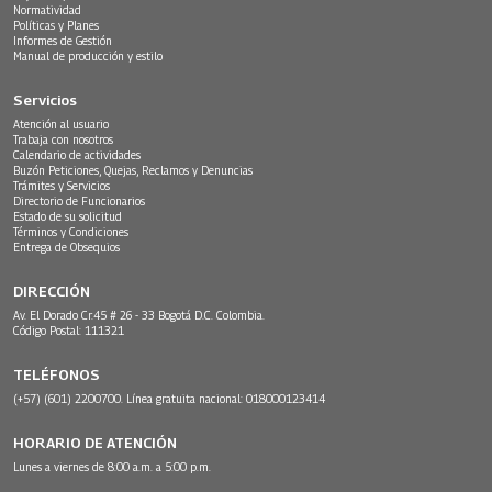
Normatividad
Políticas y Planes
Informes de Gestión
Manual de producción y estilo
Servicios
Atención al usuario
Trabaja con nosotros
Calendario de actividades
Buzón Peticiones, Quejas, Reclamos y Denuncias
Trámites y Servicios
Directorio de Funcionarios
Estado de su solicitud
Términos y Condiciones
Entrega de Obsequios
DIRECCIÓN
Av. El Dorado Cr.45 # 26 - 33 Bogotá D.C. Colombia.
Código Postal: 111321
TELÉFONOS
(+57) (601) 2200700. Línea gratuita nacional: 018000123414
HORARIO DE ATENCIÓN
Lunes a viernes de 8:00 a.m. a 5:00 p.m.