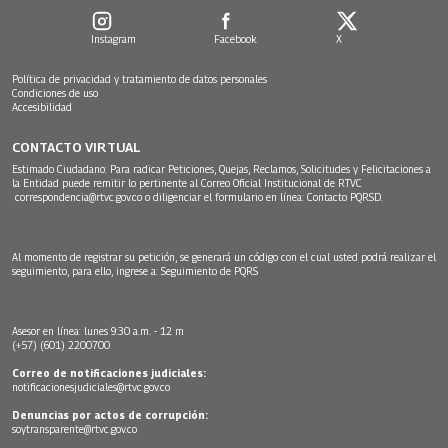
Instagram
Facebook
X
Política de privacidad y tratamiento de datos personales
Condiciones de uso
Accesibilidad
CONTACTO VIRTUAL
Estimado Ciudadano: Para radicar Peticiones, Quejas, Reclamos, Solicitudes y Felicitaciones a
la Entidad puede remitir lo pertinente al Correo Oficial Institucional de RTVC
correspondencia@rtvc.gov.co
o diligenciar el formulario en línea:
Contacto PQRSD.
Al momento de registrar su petición, se generará un código con el cual usted podrá realizar el
seguimiento, para ello, ingrese a:
Seguimiento de PQRS
Asesor en línea: lunes 9:30 a.m. - 12 m
(+57) (601) 2200700
Correo de notificaciones judiciales:
notificacionesjudiciales@rtvc.gov.co
Denuncias por actos de corrupción:
soytransparente@rtvc.gov.co