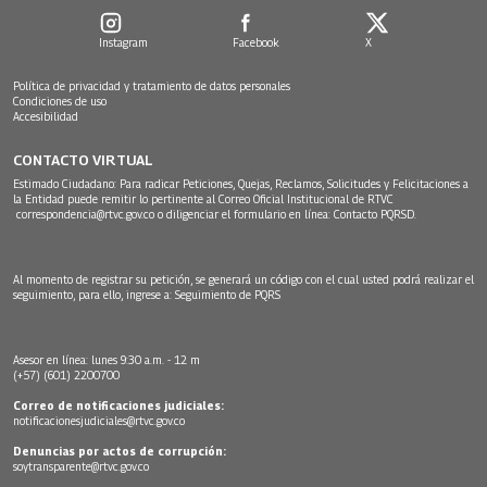
Instagram
Facebook
X
Política de privacidad y tratamiento de datos personales
Condiciones de uso
Accesibilidad
CONTACTO VIRTUAL
Estimado Ciudadano: Para radicar Peticiones, Quejas, Reclamos, Solicitudes y Felicitaciones a
la Entidad puede remitir lo pertinente al Correo Oficial Institucional de RTVC
correspondencia@rtvc.gov.co
o diligenciar el formulario en línea:
Contacto PQRSD.
Al momento de registrar su petición, se generará un código con el cual usted podrá realizar el
seguimiento, para ello, ingrese a:
Seguimiento de PQRS
Asesor en línea: lunes 9:30 a.m. - 12 m
(+57) (601) 2200700
Correo de notificaciones judiciales:
notificacionesjudiciales@rtvc.gov.co
Denuncias por actos de corrupción:
soytransparente@rtvc.gov.co