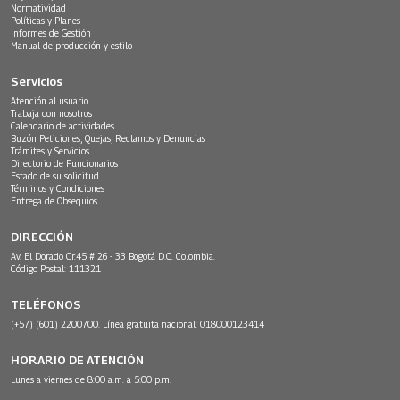
Normatividad
Políticas y Planes
Informes de Gestión
Manual de producción y estilo
Servicios
Atención al usuario
Trabaja con nosotros
Calendario de actividades
Buzón Peticiones, Quejas, Reclamos y Denuncias
Trámites y Servicios
Directorio de Funcionarios
Estado de su solicitud
Términos y Condiciones
Entrega de Obsequios
DIRECCIÓN
Av. El Dorado Cr.45 # 26 - 33 Bogotá D.C. Colombia.
Código Postal: 111321
TELÉFONOS
(+57) (601) 2200700. Línea gratuita nacional: 018000123414
HORARIO DE ATENCIÓN
Lunes a viernes de 8:00 a.m. a 5:00 p.m.