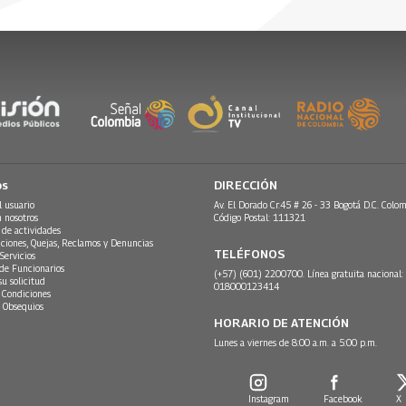
Caballero, creadora del concepto
ados por las Naciones Unidas, y ex
entales en el Ministerio de
os
DIRECCIÓN
l usuario
Av. El Dorado Cr.45 # 26 - 33 Bogotá D.C. Colom
n nosotros
Código Postal: 111321
 de actividades
ciones, Quejas, Reclamos y Denuncias
TELÉFONOS
Servicios
 de Funcionarios
(+57) (601) 2200700. Línea gratuita nacional:
su solicitud
018000123414
 Condiciones
 Obsequios
HORARIO DE ATENCIÓN
Lunes a viernes de 8:00 a.m. a 5:00 p.m.
Instagram
Facebook
X