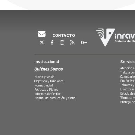
Federal de Medio Ambiente en Alemania, y Paula 
de los Objetivos de Desarrollo Sostenible, adopt
directora de asuntos económicos, sociales y ambi
Relaciones Exteriores de Colombia.
CONTACTO
Institucional
Servici
Quiénes Somos
Atención a
Trabaja co
Calendario
Misión y Visión
Buzón Peti
Objetivos y funciones
Trámites y 
Normatividad
Directorio
Políticas y Planes
Estado de 
Informes de Gestión
Términos y
Manual de producción y estilo
Entrega de