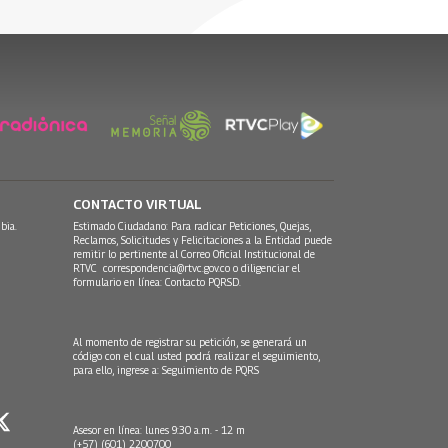
CONTACTO VIRTUAL
bia.
Estimado Ciudadano: Para radicar Peticiones, Quejas,
Reclamos, Solicitudes y Felicitaciones a la Entidad puede
remitir lo pertinente al Correo Oficial Institucional de
RTVC
correspondencia@rtvc.gov.co
o diligenciar el
formulario en línea:
Contacto PQRSD.
Al momento de registrar su petición, se generará un
código con el cual usted podrá realizar el seguimiento,
para ello, ingrese a:
Seguimiento de PQRS
Asesor en línea: lunes 9:30 a.m. - 12 m
(+57) (601) 2200700