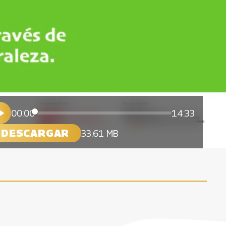
00:00
14:33
DESCARGAR
33.61 MB
z
¿Cómo pasar del Covid a una
economía verde e inclusiva?
14 Marzo, 2022