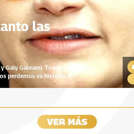
anto las
z y Galy Galeano. Todos han tenido
nos perdemos su historia ni
VER MÁS