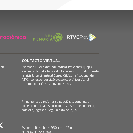
CONTACTO VIRTUAL
bia.
Estimado Ciudadano: Para radicar Peticiones, Quejas,
Reclamos, Solicitudes y Felicitaciones a la Entidad puede
remitir lo pertinente al Correo Oficial Institucional de
RTVC
correspondencia@rtvc.gov.co
o diligenciar el
formulario en línea:
Contacto PQRSD.
Al momento de registrar su petición, se generará un
código con el cual usted podrá realizar el seguimiento,
para ello, ingrese a:
Seguimiento de PQRS
Asesor en línea: lunes 9:30 a.m. - 12 m
(+57) (601) 2200700