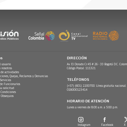
os
DIRECCIÓN
l usuario
Av. El Dorado Cr.45 # 26 - 33 Bogotá D.C. Colom
n nosotros
Código Postal: 111321
 de actividades
ciones, Quejas, Reclamos y Denuncias
TELÉFONOS
Servicios
 de Funcionarios
(+57) (601) 2200700. Línea gratuita nacional:
su solicitud
018000123414
 Condiciones
 Obsequios
HORARIO DE ATENCIÓN
Lunes a viernes de 8:00 a.m. a 5:00 p.m.
Instagram
Facebook
X