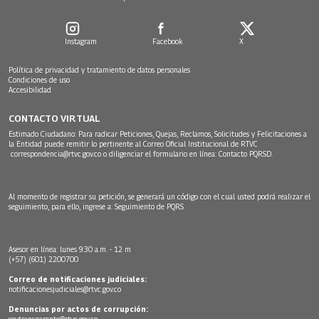
Instagram
Facebook
X
Política de privacidad y tratamiento de datos personales
Condiciones de uso
Accesibilidad
CONTACTO VIRTUAL
Estimado Ciudadano: Para radicar Peticiones, Quejas, Reclamos, Solicitudes y Felicitaciones a
la Entidad puede remitir lo pertinente al Correo Oficial Institucional de RTVC
correspondencia@rtvc.gov.co
o diligenciar el formulario en línea:
Contacto PQRSD.
Al momento de registrar su petición, se generará un código con el cual usted podrá realizar el
seguimiento, para ello, ingrese a:
Seguimiento de PQRS
Asesor en línea: lunes 9:30 a.m. - 12 m
(+57) (601) 2200700
Correo de notificaciones judiciales:
notificacionesjudiciales@rtvc.gov.co
Denuncias por actos de corrupción:
soytransparente@rtvc.gov.co