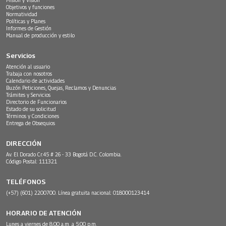
Objetivos y funciones
Normatividad
Políticas y Planes
Informes de Gestión
Manual de producción y estilo
Servicios
Atención al usuario
Trabaja con nosotros
Calendario de actividades
Buzón Peticiones, Quejas, Reclamos y Denuncias
Trámites y Servicios
Directorio de Funcionarios
Estado de su solicitud
Términos y Condiciones
Entrega de Obsequios
DIRECCIÓN
Av. El Dorado Cr.45 # 26 - 33 Bogotá D.C. Colombia.
Código Postal: 111321
TELÉFONOS
(+57) (601) 2200700. Línea gratuita nacional: 018000123414
HORARIO DE ATENCIÓN
Lunes a viernes de 8:00 a.m. a 5:00 p.m.