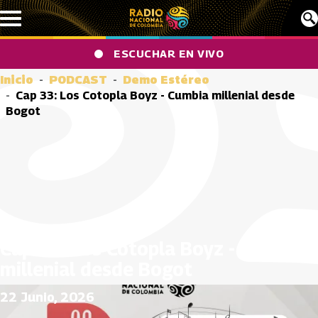
Pasar al contenido principal
ESCUCHAR EN VIVO
Inicio
PODCAST
Demo Estéreo
Cap 33: Los Cotopla Boyz - Cumbia millenial desde
Bogot
Cap 33: Los Cotopla Boyz - Cumbia
millenial desde Bogot
22 Junio, 2026