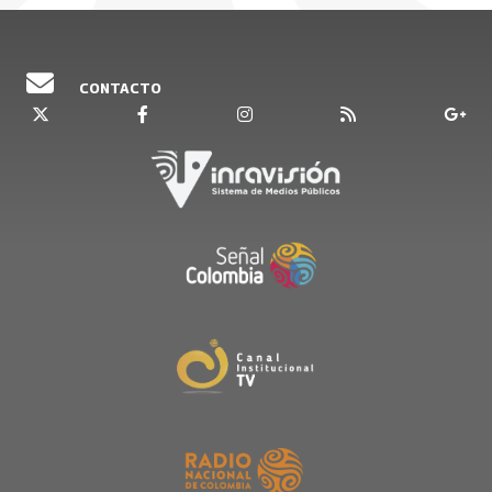
atraviesa. Acompaña a Alejandra Restrepo a
sumergirse en este universo psicodélico y
sabroso de la cumbia bogotana.
CONTACTO