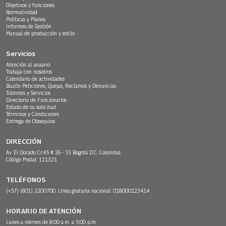
Objetivos y funciones
Normatividad
Políticas y Planes
Informes de Gestión
Manual de producción y estilo
Servicios
Atención al usuario
Trabaja con nosotros
Calendario de actividades
Buzón Peticiones, Quejas, Reclamos y Denuncias
Trámites y Servicios
Directorio de Funcionarios
Estado de su solicitud
Términos y Condiciones
Entrega de Obsequios
DIRECCIÓN
Av. El Dorado Cr.45 # 26 - 33 Bogotá D.C. Colombia.
Código Postal: 111321
TELÉFONOS
(+57) (601) 2200700. Línea gratuita nacional: 018000123414
HORARIO DE ATENCIÓN
Lunes a viernes de 8:00 a.m. a 5:00 p.m.