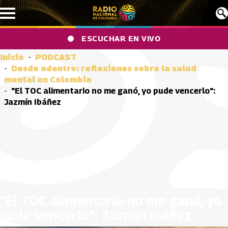
Pasar al contenido principal
ESCUCHAR EN VIVO
Inicio
PODCAST
Desde adentro: reflexiones sobre la salud
mental en Colombia
"El TOC alimentario no me ganó, yo pude vencerlo":
Jazmín Ibáñez
"El TOC alimentario no me ganó, yo
pude vencerlo": Jazmín Ibáñez