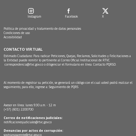
Instagram
Facebook
X
Política de privacidad y tratamiento de datos personales
Condiciones de uso
Accesibilidad
CONTACTO VIRTUAL
Estimado Ciudadano: Para radicar Peticiones, Quejas, Reclamos, Solicitudes y Felicitaciones a
la Entidad puede remitir lo pertinente al Correo Oficial Institucional de RTVC
correspondencia@rtvc.gov.co
o diligenciar el formulario en línea:
Contacto PQRSD.
Al momento de registrar su petición, se generará un código con el cual usted podrá realizar el
seguimiento, para ello, ingrese a:
Seguimiento de PQRS
Asesor en línea: lunes 9:30 a.m. - 12 m
(+57) (601) 2200700
Correo de notificaciones judiciales:
notificacionesjudiciales@rtvc.gov.co
Denuncias por actos de corrupción:
soytransparente@rtvc.gov.co