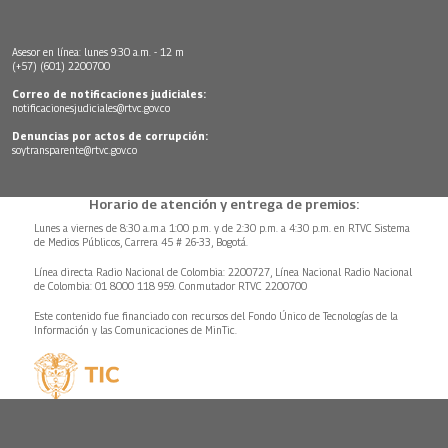
Asesor en línea: lunes 9:30 a.m. - 12 m
(+57) (601) 2200700
Correo de notificaciones judiciales:
notificacionesjudiciales@rtvc.gov.co
Denuncias por actos de corrupción:
soytransparente@rtvc.gov.co
Horario de atención y entrega de premios:
Lunes a viernes de 8:30 a.m.a 1:00 p.m. y de 2:30 p.m. a 4:30 p.m. en RTVC Sistema
de Medios Públicos, Carrera 45 # 26-33, Bogotá.
Línea directa Radio Nacional de Colombia: 2200727, Línea Nacional Radio Nacional
de Colombia: 01 8000 118 959. Conmutador RTVC 2200700
Este contenido fue financiado con recursos del Fondo Único de Tecnologías de la
Información y las Comunicaciones de MinTic.