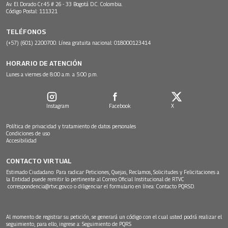
Av. El Dorado Cr.45 # 26 - 33 Bogotá D.C. Colombia.
Código Postal: 111321
TELÉFONOS
(+57) (601) 2200700. Línea gratuita nacional: 018000123414
HORARIO DE ATENCIÓN
Lunes a viernes de 8:00 a.m. a 5:00 p.m.
Instagram
Facebook
X
Política de privacidad y tratamiento de datos personales
Condiciones de uso
Accesibilidad
CONTACTO VIRTUAL
Estimado Ciudadano: Para radicar Peticiones, Quejas, Reclamos, Solicitudes y Felicitaciones a
la Entidad puede remitir lo pertinente al Correo Oficial Institucional de RTVC
correspondencia@rtvc.gov.co
o diligenciar el formulario en línea:
Contacto PQRSD.
Al momento de registrar su petición, se generará un código con el cual usted podrá realizar el
seguimiento, para ello, ingrese a:
Seguimiento de PQRS