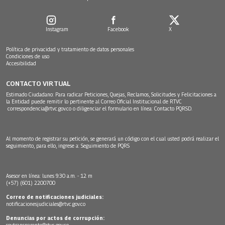
Instagram
Facebook
X
Política de privacidad y tratamiento de datos personales
Condiciones de uso
Accesibilidad
CONTACTO VIRTUAL
Estimado Ciudadano: Para radicar Peticiones, Quejas, Reclamos, Solicitudes y Felicitaciones a
la Entidad puede remitir lo pertinente al Correo Oficial Institucional de RTVC
correspondencia@rtvc.gov.co
o diligenciar el formulario en línea:
Contacto PQRSD.
Al momento de registrar su petición, se generará un código con el cual usted podrá realizar el
seguimiento, para ello, ingrese a:
Seguimiento de PQRS
Asesor en línea: lunes 9:30 a.m. - 12 m
(+57) (601) 2200700
Correo de notificaciones judiciales:
notificacionesjudiciales@rtvc.gov.co
Denuncias por actos de corrupción:
soytransparente@rtvc.gov.co