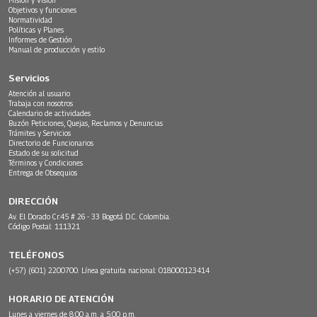
Objetivos y funciones
Normatividad
Políticas y Planes
Informes de Gestión
Manual de producción y estilo
Servicios
Atención al usuario
Trabaja con nosotros
Calendario de actividades
Buzón Peticiones, Quejas, Reclamos y Denuncias
Trámites y Servicios
Directorio de Funcionarios
Estado de su solicitud
Términos y Condiciones
Entrega de Obsequios
DIRECCIÓN
Av. El Dorado Cr.45 # 26 - 33 Bogotá D.C. Colombia.
Código Postal: 111321
TELÉFONOS
(+57) (601) 2200700. Línea gratuita nacional: 018000123414
HORARIO DE ATENCIÓN
Lunes a viernes de 8:00 a.m. a 5:00 p.m.