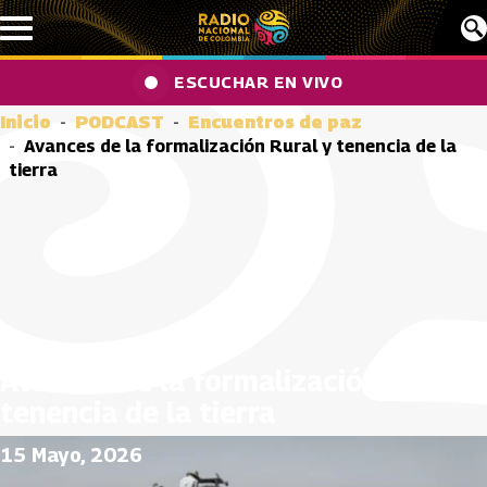
Pasar al contenido principal
ESCUCHAR EN VIVO
Inicio
PODCAST
Encuentros de paz
Avances de la formalización Rural y tenencia de la
tierra
Avances de la formalización Rural y
tenencia de la tierra
15 Mayo, 2026