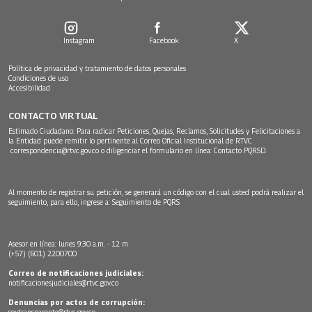
Instagram
Facebook
X
Política de privacidad y tratamiento de datos personales
Condiciones de uso
Accesibilidad
CONTACTO VIRTUAL
Estimado Ciudadano: Para radicar Peticiones, Quejas, Reclamos, Solicitudes y Felicitaciones a
la Entidad puede remitir lo pertinente al Correo Oficial Institucional de RTVC
correspondencia@rtvc.gov.co
o diligenciar el formulario en línea:
Contacto PQRSD.
Al momento de registrar su petición, se generará un código con el cual usted podrá realizar el
seguimiento, para ello, ingrese a:
Seguimiento de PQRS
Asesor en línea: lunes 9:30 a.m. - 12 m
(+57) (601) 2200700
Correo de notificaciones judiciales:
notificacionesjudiciales@rtvc.gov.co
Denuncias por actos de corrupción:
soytransparente@rtvc.gov.co