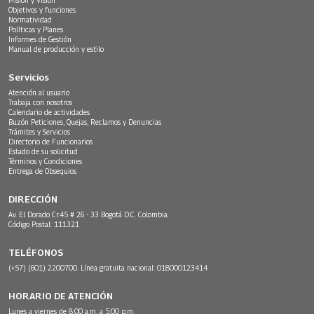
Objetivos y funciones
Normatividad
Políticas y Planes
Informes de Gestión
Manual de producción y estilo
Servicios
Atención al usuario
Trabaja con nosotros
Calendario de actividades
Buzón Peticiones, Quejas, Reclamos y Denuncias
Trámites y Servicios
Directorio de Funcionarios
Estado de su solicitud
Términos y Condiciones
Entrega de Obsequios
DIRECCIÓN
Av. El Dorado Cr.45 # 26 - 33 Bogotá D.C. Colombia.
Código Postal: 111321
TELÉFONOS
(+57) (601) 2200700. Línea gratuita nacional: 018000123414
HORARIO DE ATENCIÓN
Lunes a viernes de 8:00 a.m. a 5:00 p.m.