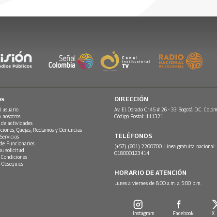
26
os
DIRECCIÓN
l usuario
Av. El Dorado Cr.45 # 26 - 33 Bogotá D.C. Colom
n nosotros
Código Postal: 111321
 de actividades
ciones, Quejas, Reclamos y Denuncias
TELÉFONOS
Servicios
 de Funcionarios
(+57) (601) 2200700. Línea gratuita nacional:
su solicitud
018000123414
 Condiciones
 Obsequios
HORARIO DE ATENCIÓN
Lunes a viernes de 8:00 a.m. a 5:00 p.m.
Instagram
Facebook
X