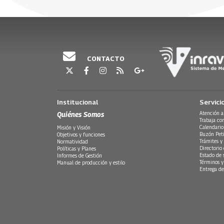
Emisión 8 de mayo 2026
30 Julio, 2026
30 Julio, 20
CONTACTO
Institucional
Servici
Quiénes Somos
Atención a
Trabaja co
Calendario
Misión y Visión
Buzón Peti
Objetivos y funciones
Trámites y 
Normatividad
Directorio
Políticas y Planes
Estado de 
Informes de Gestión
Términos y
Manual de producción y estilo
Entrega de