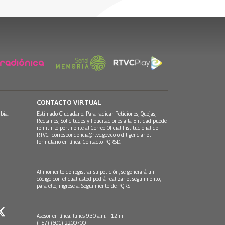
30 Julio, 2026
CONTACTO VIRTUAL
bia.
Estimado Ciudadano: Para radicar Peticiones, Quejas,
Reclamos, Solicitudes y Felicitaciones a la Entidad puede
remitir lo pertinente al Correo Oficial Institucional de
RTVC
correspondencia@rtvc.gov.co
o diligenciar el
formulario en línea:
Contacto PQRSD.
Al momento de registrar su petición, se generará un
código con el cual usted podrá realizar el seguimiento,
para ello, ingrese a:
Seguimiento de PQRS
Asesor en línea: lunes 9:30 a.m. - 12 m
(+57) (601) 2200700