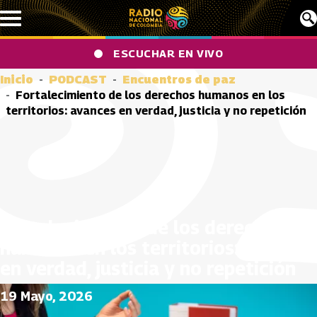
Pasar al contenido principal
ESCUCHAR EN VIVO
Inicio
PODCAST
Encuentros de paz
Fortalecimiento de los derechos humanos en los
territorios: avances en verdad, justicia y no repetición
Fortalecimiento de los derechos
humanos en los territorios: avances
en verdad, justicia y no repetición
19 Mayo, 2026