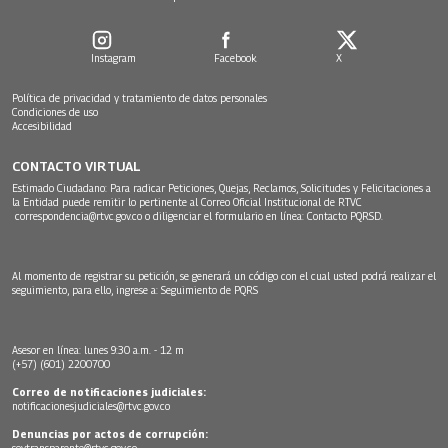
Instagram
Facebook
X
Política de privacidad y tratamiento de datos personales
Condiciones de uso
Accesibilidad
CONTACTO VIRTUAL
Estimado Ciudadano: Para radicar Peticiones, Quejas, Reclamos, Solicitudes y Felicitaciones a
la Entidad puede remitir lo pertinente al Correo Oficial Institucional de RTVC
correspondencia@rtvc.gov.co
o diligenciar el formulario en línea:
Contacto PQRSD.
Al momento de registrar su petición, se generará un código con el cual usted podrá realizar el
seguimiento, para ello, ingrese a:
Seguimiento de PQRS
Asesor en línea: lunes 9:30 a.m. - 12 m
(+57) (601) 2200700
Correo de notificaciones judiciales:
notificacionesjudiciales@rtvc.gov.co
Denuncias por actos de corrupción:
soytransparente@rtvc.gov.co