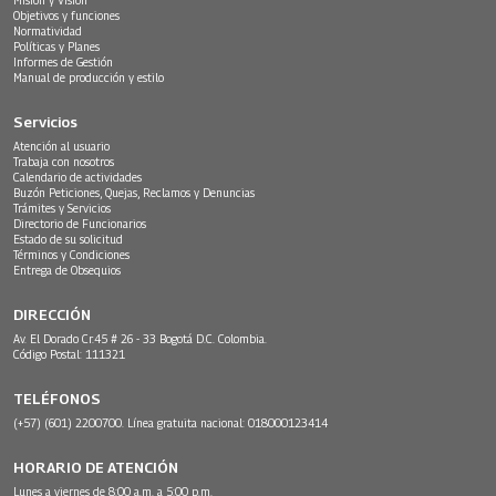
Objetivos y funciones
Normatividad
Políticas y Planes
Informes de Gestión
Manual de producción y estilo
Servicios
Atención al usuario
Trabaja con nosotros
Calendario de actividades
Buzón Peticiones, Quejas, Reclamos y Denuncias
Trámites y Servicios
Directorio de Funcionarios
Estado de su solicitud
Términos y Condiciones
Entrega de Obsequios
DIRECCIÓN
Av. El Dorado Cr.45 # 26 - 33 Bogotá D.C. Colombia.
Código Postal: 111321
TELÉFONOS
(+57) (601) 2200700. Línea gratuita nacional: 018000123414
HORARIO DE ATENCIÓN
Lunes a viernes de 8:00 a.m. a 5:00 p.m.