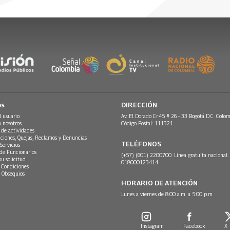
 de la tarde.
26
os
DIRECCIÓN
l usuario
Av. El Dorado Cr.45 # 26 - 33 Bogotá D.C. Colom
n nosotros
Código Postal: 111321
 de actividades
ciones, Quejas, Reclamos y Denuncias
TELÉFONOS
Servicios
 de Funcionarios
(+57) (601) 2200700. Línea gratuita nacional:
su solicitud
018000123414
 Condiciones
 Obsequios
HORARIO DE ATENCIÓN
Lunes a viernes de 8:00 a.m. a 5:00 p.m.
Instagram
Facebook
X