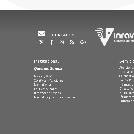
Escúchelos de lunes a viernes a partir de las 5:30
30 Julio, 2026
30 Julio, 20
Emisión 12 de agosto 2025
CONTACTO
Institucional
Servici
Quiénes Somos
Atención a
Trabaja co
Calendario
Misión y Visión
Buzón Peti
Objetivos y funciones
Trámites y 
Normatividad
Directorio
Políticas y Planes
Estado de 
Informes de Gestión
Términos y
Manual de producción y estilo
Entrega de