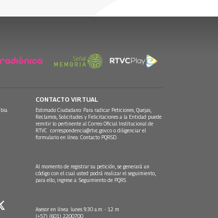
30 Julio, 2026
CONTACTO VIRTUAL
bia.
Estimado Ciudadano: Para radicar Peticiones, Quejas,
Reclamos, Solicitudes y Felicitaciones a la Entidad puede
remitir lo pertinente al Correo Oficial Institucional de
RTVC
correspondencia@rtvc.gov.co
o diligenciar el
formulario en línea:
Contacto PQRSD.
Al momento de registrar su petición, se generará un
código con el cual usted podrá realizar el seguimiento,
para ello, ingrese a:
Seguimiento de PQRS
Asesor en línea: lunes 9:30 a.m. - 12 m
(+57) (601) 2200700