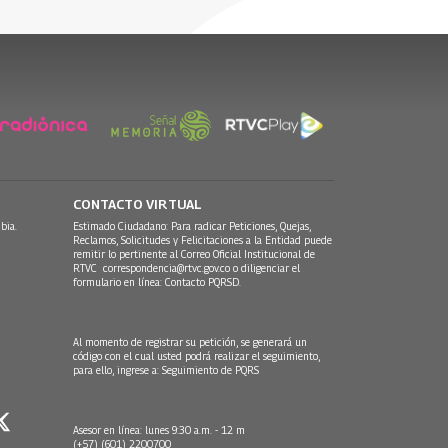
30 Julio, 2026
CONTACTO VIRTUAL
bia.
Estimado Ciudadano: Para radicar Peticiones, Quejas,
Reclamos, Solicitudes y Felicitaciones a la Entidad puede
remitir lo pertinente al Correo Oficial Institucional de
RTVC
correspondencia@rtvc.gov.co
o diligenciar el
formulario en línea:
Contacto PQRSD.
Al momento de registrar su petición, se generará un
código con el cual usted podrá realizar el seguimiento,
para ello, ingrese a:
Seguimiento de PQRS
Asesor en línea: lunes 9:30 a.m. - 12 m
(+57) (601) 2200700