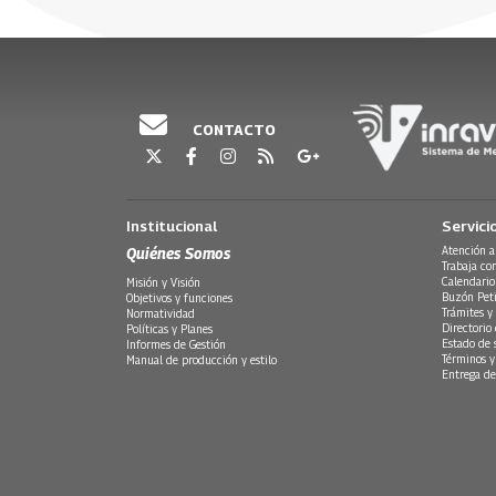
Escúchelos de lunes a viernes a partir de las 5:30
30 Julio, 2026
30 Julio, 20
Emisión 09 de abril 2026
CONTACTO
Institucional
Servici
Quiénes Somos
Atención a
Trabaja co
Calendario
Misión y Visión
Buzón Peti
Objetivos y funciones
Trámites y 
Normatividad
Directorio
Políticas y Planes
Estado de 
Informes de Gestión
Términos y
Manual de producción y estilo
Entrega de