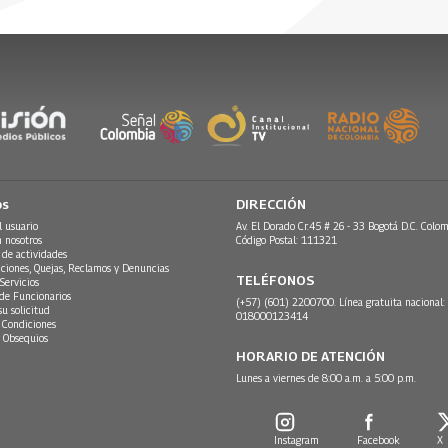
 de la tarde.
26
os
DIRECCIÓN
l usuario
Av. El Dorado Cr.45 # 26 - 33 Bogotá D.C. Colom
n nosotros
Código Postal: 111321
 de actividades
ciones, Quejas, Reclamos y Denuncias
TELÉFONOS
Servicios
 de Funcionarios
(+57) (601) 2200700. Línea gratuita nacional:
su solicitud
018000123414
 Condiciones
 Obsequios
HORARIO DE ATENCIÓN
Lunes a viernes de 8:00 a.m. a 5:00 p.m.
Instagram
Facebook
X