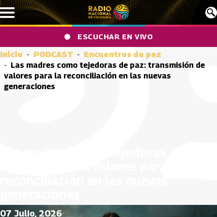
Pasar al contenido principal
ESCUCHAR EN VIVO
Inicio
PODCAST
Encuentros de paz
Las madres como tejedoras de paz: transmisión de
valores para la reconciliación en las nuevas
generaciones
Las madres como tejedoras de paz:
transmisión de valores para la
reconciliación en las nuevas
generaciones
07 Julio, 2026