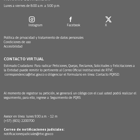
Lunes a viernes de 8:00 a.m. a 5:00 p.m.
Instagram
Facebook
X
Política de privacidad y tratamiento de datos personales
Condiciones de uso
Accesibilidad
CONTACTO VIRTUAL
Estimado Ciudadano: Para radicar Peticiones, Quejas, Reclamos, Solicitudes y Felicitaciones a
la Entidad puede remitir lo pertinente al Correo Oficial Institucional de RTVC
correspondencia@rtvc.gov.co
o diligenciar el formulario en línea:
Contacto PQRSD.
Al momento de registrar su petición, se generará un código con el cual usted podrá realizar el
seguimiento, para ello, ingrese a:
Seguimiento de PQRS
Asesor en línea: lunes 9:30 a.m. - 12 m
(+57) (601) 2200700
Correo de notificaciones judiciales:
notificacionesjudiciales@rtvc.gov.co