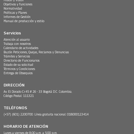
Objetivos y funciones
Normatividad
Políticas y Planes
Informes de Gestión
Manual de producción y estilo
Servicios
Atención al usuario
Trabaja con nosotros
Calendario de actividades
Buzón Peticiones, Quejas, Reclamos y Denuncias
Trámites y Servicios
Directorio de Funcionarios
Estado de su solicitud
Términos y Condiciones
Entrega de Obsequios
DIRECCIÓN
Av. El Dorado Cr.45 # 26 - 33 Bogotá D.C. Colombia.
Código Postal: 111321
TELÉFONOS
(+57) (601) 2200700. Línea gratuita nacional: 018000123414
HORARIO DE ATENCIÓN
Lunes a viernes de 8:00 a.m. a 5:00 p.m.