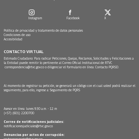
Instagram
Facebook
X
Política de privacidad y tratamiento de datos personales
Condiciones de uso
Accesibilidad
CONTACTO VIRTUAL
Estimado Ciudadano: Para radicar Peticiones, Quejas, Reclamos, Solicitudes y Felicitaciones a
la Entidad puede remitir lo pertinente al Correo Oficial Institucional de RTVC
correspondencia@rtvc.gov.co
o diligenciar el formulario en línea:
Contacto PQRSD.
Al momento de registrar su petición, se generará un código con el cual usted podrá realizar el
seguimiento, para ello, ingrese a:
Seguimiento de PQRS
Asesor en línea: lunes 9:30 a.m. - 12 m
(+57) (601) 2200700
Correo de notificaciones judiciales:
notificacionesjudiciales@rtvc.gov.co
Denuncias por actos de corrupción:
soytransparente@rtvc.gov.co