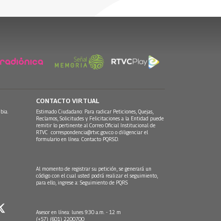
30 Julio, 2026
CONTACTO VIRTUAL
bia.
Estimado Ciudadano: Para radicar Peticiones, Quejas,
Reclamos, Solicitudes y Felicitaciones a la Entidad puede
remitir lo pertinente al Correo Oficial Institucional de
RTVC
correspondencia@rtvc.gov.co
o diligenciar el
formulario en línea:
Contacto PQRSD.
Al momento de registrar su petición, se generará un
código con el cual usted podrá realizar el seguimiento,
para ello, ingrese a:
Seguimiento de PQRS
Asesor en línea: lunes 9:30 a.m. - 12 m
(+57) (601) 2200700