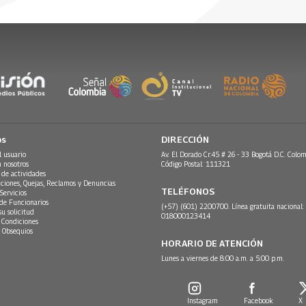
26
 la tarde.
os
DIRECCIÓN
l usuario
Av. El Dorado Cr.45 # 26 - 33 Bogotá D.C. Colom
n nosotros
Código Postal: 111321
 de actividades
ciones, Quejas, Reclamos y Denuncias
TELÉFONOS
Servicios
 de Funcionarios
(+57) (601) 2200700. Línea gratuita nacional:
su solicitud
018000123414
 Condiciones
 Obsequios
HORARIO DE ATENCIÓN
Lunes a viernes de 8:00 a.m. a 5:00 p.m.
Instagram
Facebook
X