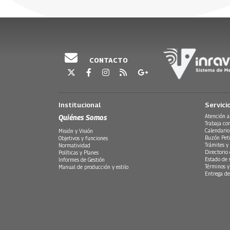
construye con dignidad, memoria y comunidad.
30 Julio, 2026
30 Julio, 20
Escúchelos de lunes a viernes a partir de las 6 de
Emisión 12 de mayo 2025
CONTACTO
Institucional
Servici
Quiénes Somos
Atención a
Trabaja co
Calendario
Misión y Visión
Buzón Peti
Objetivos y funciones
Trámites y 
Normatividad
Directorio
Políticas y Planes
Estado de 
Informes de Gestión
Términos y
Manual de producción y estilo
Entrega de