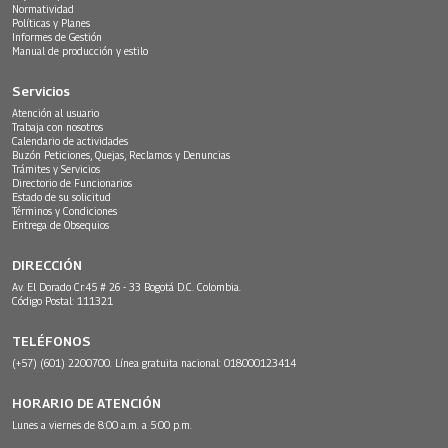
Normatividad
Políticas y Planes
Informes de Gestión
Manual de producción y estilo
Servicios
Atención al usuario
Trabaja con nosotros
Calendario de actividades
Buzón Peticiones, Quejas, Reclamos y Denuncias
Trámites y Servicios
Directorio de Funcionarios
Estado de su solicitud
Términos y Condiciones
Entrega de Obsequios
DIRECCIÓN
Av. El Dorado Cr.45 # 26 - 33 Bogotá D.C. Colombia.
Código Postal: 111321
TELÉFONOS
(+57) (601) 2200700. Línea gratuita nacional: 018000123414
HORARIO DE ATENCIÓN
Lunes a viernes de 8:00 a.m. a 5:00 p.m.