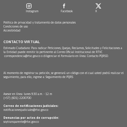
Instagram
Facebook
X
Política de privacidad y tratamiento de datos personales
Condiciones de uso
Accesibilidad
CONTACTO VIRTUAL
Estimado Ciudadano: Para radicar Peticiones, Quejas, Reclamos, Solicitudes y Felicitaciones a
la Entidad puede remitir lo pertinente al Correo Oficial Institucional de RTVC
correspondencia@rtvc.gov.co
o diligenciar el formulario en línea:
Contacto PQRSD.
Al momento de registrar su petición, se generará un código con el cual usted podrá realizar el
seguimiento, para ello, ingrese a:
Seguimiento de PQRS
Asesor en línea: lunes 9:30 a.m. - 12 m
(+57) (601) 2200700
Correo de notificaciones judiciales:
notificacionesjudiciales@rtvc.gov.co
Denuncias por actos de corrupción:
soytransparente@rtvc.gov.co