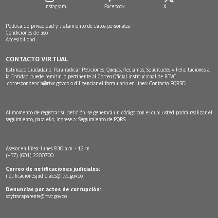
Instagram
Facebook
X
Política de privacidad y tratamiento de datos personales
Condiciones de uso
Accesibilidad
CONTACTO VIRTUAL
Estimado Ciudadano: Para radicar Peticiones, Quejas, Reclamos, Solicitudes y Felicitaciones a
la Entidad puede remitir lo pertinente al Correo Oficial Institucional de RTVC
correspondencia@rtvc.gov.co
o diligenciar el formulario en línea:
Contacto PQRSD.
Al momento de registrar su petición, se generará un código con el cual usted podrá realizar el
seguimiento, para ello, ingrese a:
Seguimiento de PQRS
Asesor en línea: lunes 9:30 a.m. - 12 m
(+57) (601) 2200700
Correo de notificaciones judiciales:
notificacionesjudiciales@rtvc.gov.co
Denuncias por actos de corrupción:
soytransparente@rtvc.gov.co