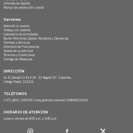
Informes de Gestión
Manual de producción y estilo
Servicios
Atención al usuario
Trabaja con nosotros
Calendario de actividades
Buzón Peticiones, Quejas, Reclamos y Denuncias
Trámites y Servicios
Directorio de Funcionarios
Estado de su solicitud
Términos y Condiciones
Entrega de Obsequios
DIRECCIÓN
Av. El Dorado Cr.45 # 26 - 33 Bogotá D.C. Colombia.
Código Postal: 111321
TELÉFONOS
(+57) (601) 2200700. Línea gratuita nacional: 018000123414
HORARIO DE ATENCIÓN
Lunes a viernes de 8:00 a.m. a 5:00 p.m.