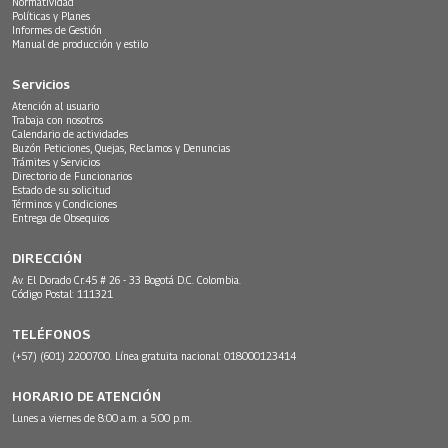
Normatividad
Políticas y Planes
Informes de Gestión
Manual de producción y estilo
Servicios
Atención al usuario
Trabaja con nosotros
Calendario de actividades
Buzón Peticiones, Quejas, Reclamos y Denuncias
Trámites y Servicios
Directorio de Funcionarios
Estado de su solicitud
Términos y Condiciones
Entrega de Obsequios
DIRECCIÓN
Av. El Dorado Cr.45 # 26 - 33 Bogotá D.C. Colombia.
Código Postal: 111321
TELÉFONOS
(+57) (601) 2200700. Línea gratuita nacional: 018000123414
HORARIO DE ATENCIÓN
Lunes a viernes de 8:00 a.m. a 5:00 p.m.