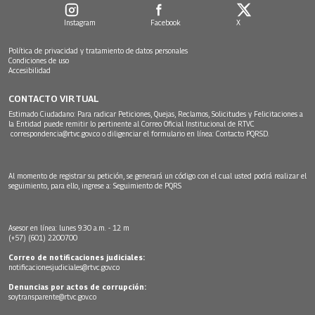
Instagram
Facebook
X
Política de privacidad y tratamiento de datos personales
Condiciones de uso
Accesibilidad
CONTACTO VIRTUAL
Estimado Ciudadano: Para radicar Peticiones, Quejas, Reclamos, Solicitudes y Felicitaciones a
la Entidad puede remitir lo pertinente al Correo Oficial Institucional de RTVC
correspondencia@rtvc.gov.co
o diligenciar el formulario en línea:
Contacto PQRSD.
Al momento de registrar su petición, se generará un código con el cual usted podrá realizar el
seguimiento, para ello, ingrese a:
Seguimiento de PQRS
Asesor en línea: lunes 9:30 a.m. - 12 m
(+57) (601) 2200700
Correo de notificaciones judiciales:
notificacionesjudiciales@rtvc.gov.co
Denuncias por actos de corrupción:
soytransparente@rtvc.gov.co