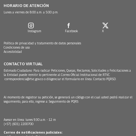
HORARIO DE ATENCIÓN
Lunes a viernes de 8:00 a.m. a 5:00 p.m.
Instagram
Facebook
X
Política de privacidad y tratamiento de datos personales
Condiciones de uso
Accesibilidad
CONTACTO VIRTUAL
Estimado Ciudadano: Para radicar Peticiones, Quejas, Reclamos, Solicitudes y Felicitaciones a
la Entidad puede remitir lo pertinente al Correo Oficial Institucional de RTVC
correspondencia@rtvc.gov.co
o diligenciar el formulario en línea:
Contacto PQRSD.
Al momento de registrar su petición, se generará un código con el cual usted podrá realizar el
seguimiento, para ello, ingrese a:
Seguimiento de PQRS
Asesor en línea: lunes 9:30 a.m. - 12 m
(+57) (601) 2200700
Correo de notificaciones judiciales: